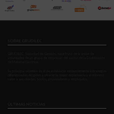
SOBRE GRUDILEC
GRUDILEC, Sociedad de Gestión, nace fruto de la unión de
voluntades de un grupo de empresas del sector de la Distribución
de Material Eléctrico.
Su principal objetivo es el de establecer conjuntamente estrategias
diferenciadas dirigidas a ofrecer la mejor experiencia y el máximo
valor a sus clientes, Socios, proveedores y empleados.
ÚLTIMAS NOTICIAS