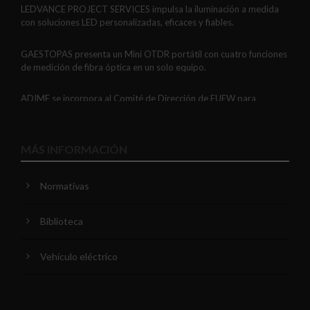
LEDVANCE PROJECT SERVICES impulsa la iluminación a medida
con soluciones LED personalizadas, eficaces y fiables.
GAESTOPAS presenta un Mini OTDR portátil con cuatro funciones
de medición de fibra óptica en un solo equipo.
ADIME se incorpora al Comité de Dirección de EUEW para
reforzar la voz de la distribución profesional española en Europa.
VIARIS CITY + DISPLAY: recarga urbana AC con medición
MÁS INFORMACIÓN
certificada, conectividad y mejor experiencia de usuario.
Normativas
Niessen y CGCODDI se unen para impulsar el futuro del diseño de
interiores en España.
Biblioteca
Unex comparte tres recomendaciones para optimizar la
instalación de la Bandeja aislante 66.
Vehículo eléctrico
Relevo generacional en iluminación: el reto de atraer talento
técnico para construir el futuro del sector.