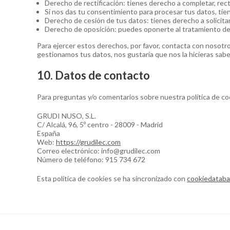
Derecho de rectificación: tienes derecho a completar, rect
Si nos das tu consentimiento para procesar tus datos, tie
Derecho de cesión de tus datos: tienes derecho a solicita
Derecho de oposición: puedes oponerte al tratamiento de 
Para ejercer estos derechos, por favor, contacta con nosotros
gestionamos tus datos, nos gustaría que nos la hicieras sabe
10. Datos de contacto
Para preguntas y/o comentarios sobre nuestra política de co
GRUDI NUSO, S.L.
C/ Alcalá, 96, 5º centro - 28009 - Madrid
España
Web:
https://grudilec.com
Correo electrónico:
info@
grudilec.com
Número de teléfono: 915 734 672
Esta política de cookies se ha sincronizado con
cookiedataba