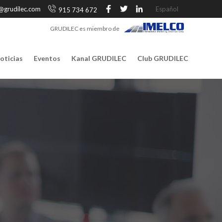
@grudilec.com
Español
915 734 672
GRUDILEC es miembro de
oticias
Eventos
Kanal GRUDILEC
Club GRUDILEC