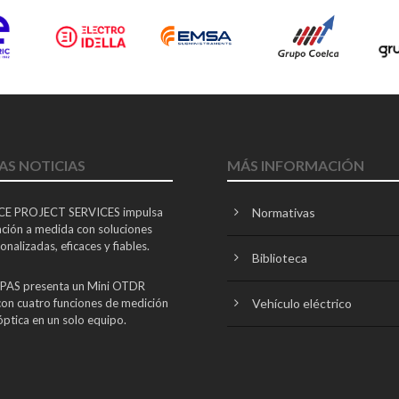
AS NOTICIAS
MÁS INFORMACIÓN
E PROJECT SERVICES impulsa
Normativas
nación a medida con soluciones
nalizadas, eficaces y fiables.
Biblioteca
AS presenta un Mini OTDR
Vehículo eléctrico
 con cuatro funciones de medición
óptica en un solo equipo.
 incorpora al Comité de
n de EUEW para reforzar la voz
tribución profesional española en