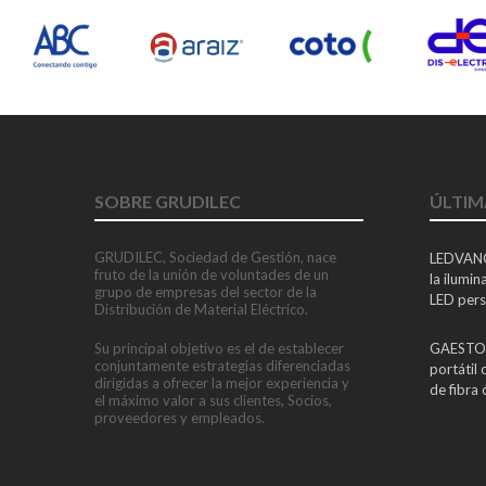
SOBRE GRUDILEC
ÚLTIM
GRUDILEC, Sociedad de Gestión, nace
LEDVANC
fruto de la unión de voluntades de un
la ilumi
grupo de empresas del sector de la
LED perso
Distribución de Material Eléctrico.
Su principal objetivo es el de establecer
GAESTOP
conjuntamente estrategias diferenciadas
portátil
dirigidas a ofrecer la mejor experiencia y
de fibra 
el máximo valor a sus clientes, Socios,
proveedores y empleados.
ADIME se
Direcció
de la dis