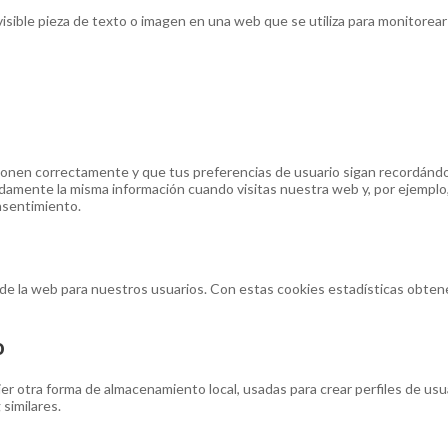
isible pieza de texto o imagen en una web que se utiliza para monitorear 
nen correctamente y que tus preferencias de usuario sigan recordándose. 
damente la misma información cuando visitas nuestra web y, por ejemplo,
nsentimiento.
ia de la web para nuestros usuarios. Con estas cookies estadísticas obt
o
r otra forma de almacenamiento local, usadas para crear perfiles de usua
similares.