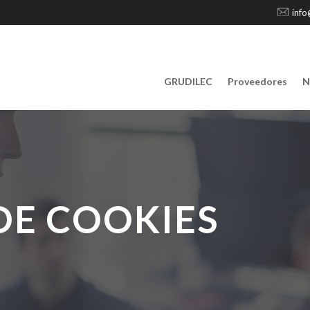
info
GRUDILEC
Proveedores
N
DE COOKIES