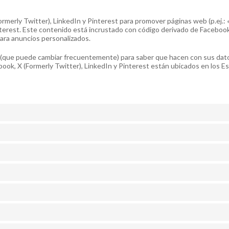
erly Twitter), LinkedIn y Pinterest para promover páginas web (p.ej.: «Me
nterest. Este contenido está incrustado con código derivado de Facebook,
para anuncios personalizados.
ales (que puede cambiar frecuentemente) para saber que hacen con sus da
ook, X (Formerly Twitter), LinkedIn y Pinterest están ubicados en los E