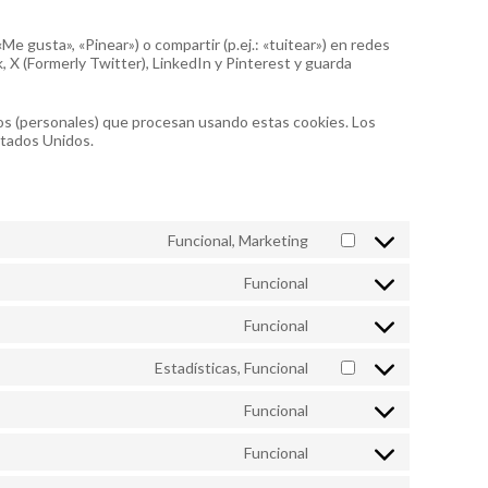
 gusta», «Pinear») o compartir (p.ej.: «tuitear») en redes
 X (Formerly Twitter), LinkedIn y Pinterest y guarda
tos (personales) que procesan usando estas cookies. Los
stados Unidos.
Funcional, Marketing
C
o
Funcional
n
C
s
o
e
Funcional
n
C
n
s
o
t
e
Estadísticas, Funcional
n
C
t
n
s
o
o
t
e
Funcional
n
s
C
t
n
s
e
o
o
t
e
r
Funcional
n
s
C
t
n
v
s
e
o
o
t