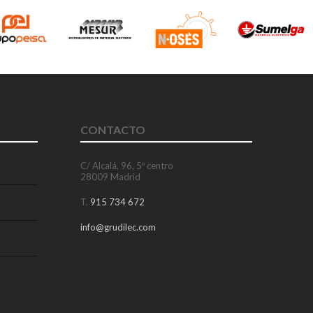
CONTACTO
C/ Alcalá, 96, 5º centro
28009 Madrid
T.
915 734 672
info@grudilec.com