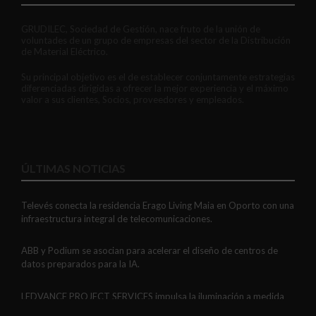
GRUDILEC, Sociedad de Gestión, nace fruto de la unión de
voluntades de un grupo de empresas del sector de la Distribución
de Material Eléctrico.
Su principal objetivo es el de establecer conjuntamente estrategias
diferenciadas dirigidas a ofrecer la mejor experiencia y el máximo
valor a sus clientes, Socios, proveedores y empleados.
ÚLTIMAS NOTICIAS
Televés conecta la residencia Erago Living Maia en Oporto con una
infraestructura integral de telecomunicaciones.
ABB y Podium se asocian para acelerar el diseño de centros de
datos preparados para la IA.
LEDVANCE PROJECT SERVICES impulsa la iluminación a medida
con soluciones LED personalizadas, eficaces y fiables.