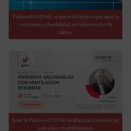
Poliamida 6 (PA6): el material técnico que aporta
resistencia y flexibilidad en la protección de
cables.
Soler & Palau y el CSCAE se alían para concienciar
sobre las rehabilitaciones