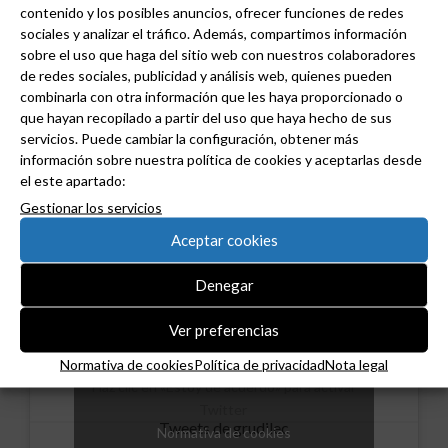
contenido y los posibles anuncios, ofrecer funciones de redes
Recibe nuestras noticias a tu email
sociales y analizar el tráfico. Además, compartimos información
sobre el uso que haga del sitio web con nuestros colaboradores
de redes sociales, publicidad y análisis web, quienes pueden
Newsletter GRUDILEC:
combinarla con otra información que les haya proporcionado o
que hayan recopilado a partir del uso que haya hecho de sus
servicios. Puede cambiar la configuración, obtener más
información sobre nuestra política de cookies y aceptarlas desde
el este apartado:
Gestionar los servicios
Aceptar cookies
Denegar
Ver preferencias
Normativa de cookies
Política de privacidad
Nota legal
Haz clic en «Estoy de acuerdo» para activar
Twitter
Tweets de grudilec
Normativa de cookies