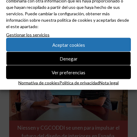
combinarla con otra información que les haya proporcionado o
que hayan recopilado a partir del uso que haya hecho de sus
servicios. Puede cambiar la configuración, obtener más
ABB y Podium se asocian para acelerar el diseño
información sobre nuestra política de cookies y aceptarlas desde
de centros de datos preparados para la IA.
el este apartado:
Gestionar los servicios
Aceptar cookies
Denegar
Ver preferencias
Normativa de cookies
Política de privacidad
Nota legal
Niessen y CGCODDI se unen para impulsar el
futuro del diseño de interiores en España.