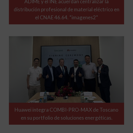
ADIME y el INE acuerdan centralizar la
distribución profesional de material eléctrico en
el CNAE 46.64. “imagenes2”
Huawei integra COMBI-PRO-MAX de Toscano
en su portfolio de soluciones energéticas.