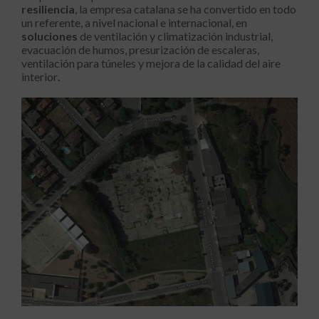
resiliencia
, la empresa catalana se ha convertido en todo
un referente, a nivel nacional e internacional, en
soluciones
de ventilación y climatización industrial,
evacuación de humos, presurización de escaleras,
ventilación para túneles y mejora de la calidad del aire
interior
.