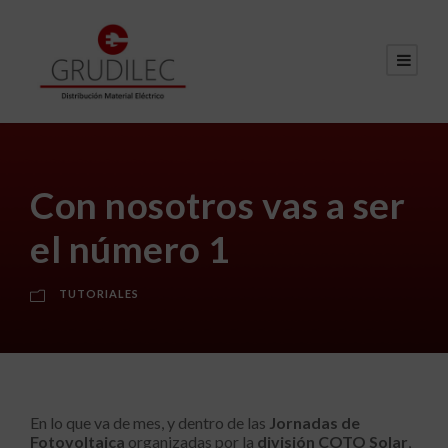
Con nosotros vas a ser
el número 1
TUTORIALES
En lo que va de mes, y dentro de las
Jornadas de
Fotovoltaica
organizadas por la
división COTO Solar
,