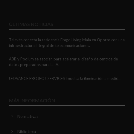
ÚLTIMAS NOTICIAS
Televés conecta la residencia Erago Living Maia en Oporto con una
infraestructura integral de telecomunicaciones.
ABB y Podium se asocian para acelerar el diseño de centros de
datos preparados para la IA.
LEDVANCE PROJECT SERVICES impulsa la iluminación a medida
con soluciones LED personalizadas, eficaces y fiables.
GAESTOPAS presenta un Mini OTDR portátil con cuatro funciones
MÁS INFORMACIÓN
de medición de fibra óptica en un solo equipo.
Normativas
ADIME se incorpora al Comité de Dirección de EUEW para
reforzar la voz de la distribución profesional española en Europa.
Biblioteca