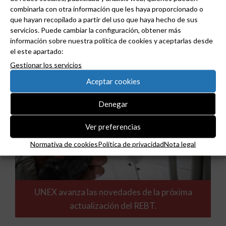
combinarla con otra información que les haya proporcionado o
Poliamida 6 (PA6): el material técnico que aporta
que hayan recopilado a partir del uso que haya hecho de sus
resistencia y flexibilidad en la protección de
servicios. Puede cambiar la configuración, obtener más
cables.
información sobre nuestra política de cookies y aceptarlas desde
el este apartado:
Gestionar los servicios
Aceptar cookies
Denegar
Ver preferencias
Normativa de cookies
Política de privacidad
Nota legal
UNEX avanza las novedades de la próxima
actualización del REBT.