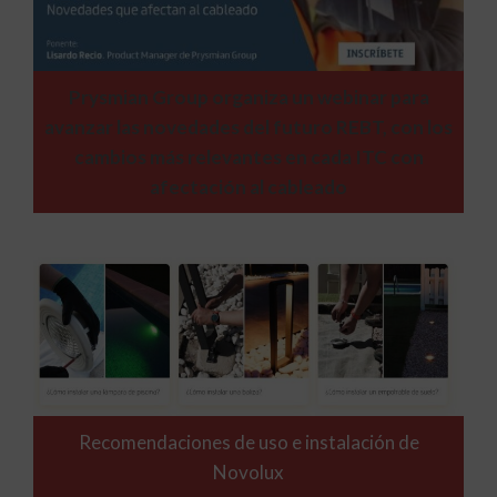
Prysmian Group organiza un webinar para
avanzar las novedades del futuro REBT, con los
cambios más relevantes en cada ITC con
afectación al cableado
Recomendaciones de uso e instalación de
Novolux