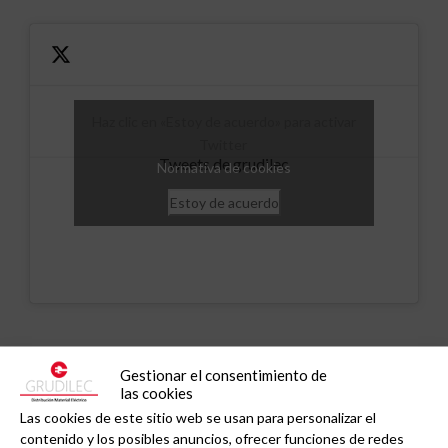
Haz clic en «Estoy de acuerdo» para activar
Twitter
Tweets de grudilec
Normativa de cookies
Estoy de acuerdo
Noticias relacionadas
Gestionar el consentimiento de
las cookies
Las cookies de este sitio web se usan para personalizar el
contenido y los posibles anuncios, ofrecer funciones de redes