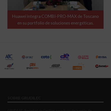
Huawei integra COMBI-PRO-MAX de Toscano
en su portfolio de soluciones energéticas.
SOBRE GRUDILEC
GRUDILEC, Sociedad de Gestión, nace fruto de la unión de