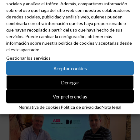
sociales y analizar el tráfico. Además, compartimos información
sobre el uso que haga del sitio web con nuestros colaboradores
de redes sociales, publicidad y análisis web, quienes pueden
combinarla con otra información que les haya proporcionado o
que hayan recopilado a partir del uso que haya hecho de sus
servicios. Puede cambiar la configuración, obtener más
información sobre nuestra política de cookies y aceptarlas desde
el este apartado:
Gestionar los servicios
ABB y Podium se asocian para acelerar el diseño
Aceptar cookies
de centros de datos preparados para la IA.
Denegar
Ver preferencias
Normativa de cookies
Política de privacidad
Nota legal