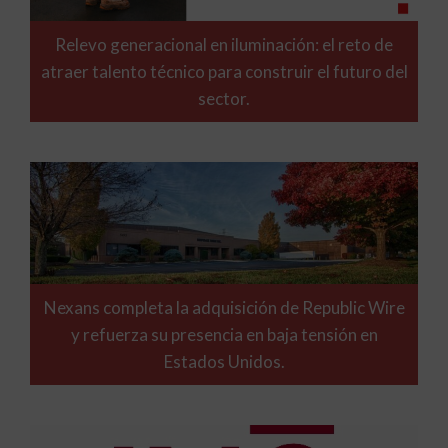
Relevo generacional en iluminación: el reto de
atraer talento técnico para construir el futuro del
sector.
Nexans completa la adquisición de Republic Wire
y refuerza su presencia en baja tensión en
Estados Unidos.