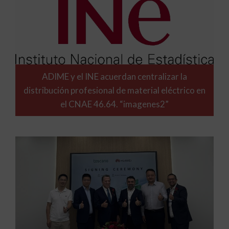
ADIME y el INE acuerdan centralizar la
distribución profesional de material eléctrico en
el CNAE 46.64. “imagenes2”