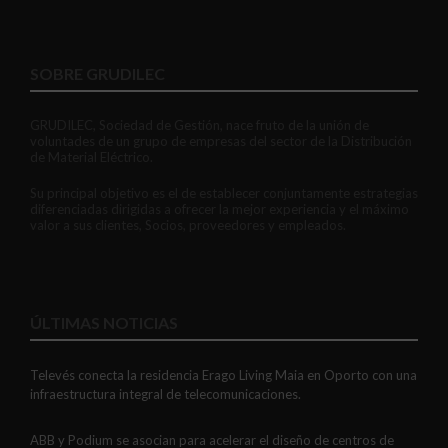
SOBRE GRUDILEC
GRUDILEC, Sociedad de Gestión, nace fruto de la unión de
voluntades de un grupo de empresas del sector de la Distribución
de Material Eléctrico.
Su principal objetivo es el de establecer conjuntamente estrategias
diferenciadas dirigidas a ofrecer la mejor experiencia y el máximo
valor a sus clientes, Socios, proveedores y empleados.
ÚLTIMAS NOTICIAS
Televés conecta la residencia Erago Living Maia en Oporto con una
infraestructura integral de telecomunicaciones.
ABB y Podium se asocian para acelerar el diseño de centros de