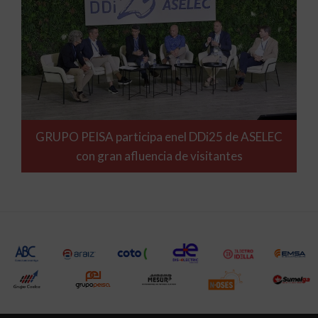
GRUPO PEISA participa enel DDi25 de ASELEC
con gran afluencia de visitantes