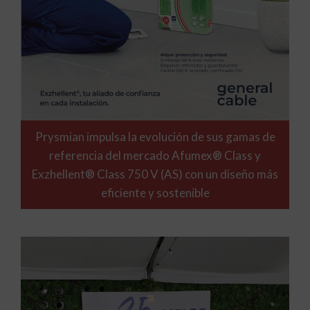
Prysmian impulsa la evolución de sus gamas de
referencia del mercado Afumex® Class y
Exzhellent® Class 750 V (AS) con un diseño más
eficiente y sostenible