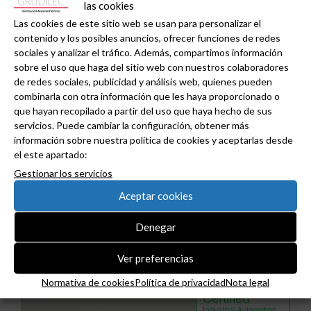
las cookies
Las cookies de este sitio web se usan para personalizar el
contenido y los posibles anuncios, ofrecer funciones de redes
sociales y analizar el tráfico. Además, compartimos información
sobre el uso que haga del sitio web con nuestros colaboradores
de redes sociales, publicidad y análisis web, quienes pueden
combinarla con otra información que les haya proporcionado o
que hayan recopilado a partir del uso que haya hecho de sus
servicios. Puede cambiar la configuración, obtener más
información sobre nuestra política de cookies y aceptarlas desde
el este apartado:
Gestionar los servicios
MESUR acoge el II Encuentro Regional de
Aceptar cookies
Eficiencia Energética en Murcia: el instalador
Denegar
evoluciona a gestor energético.
Ver preferencias
Normativa de cookies
Política de privacidad
Nota legal