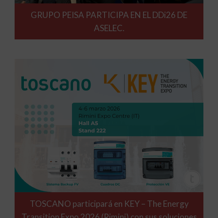
GRUPO PEISA PARTICIPA EN EL DDi26 DE
ASELEC.
TOSCANO participará en KEY – The Energy
Transition Expo 2026 (Rimini) con sus soluciones