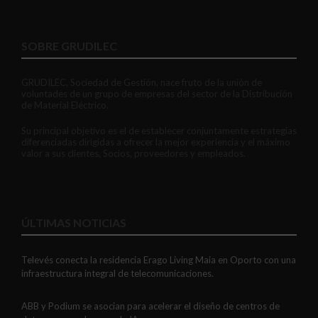
SOBRE GRUDILEC
GRUDILEC, Sociedad de Gestión, nace fruto de la unión de
voluntades de un grupo de empresas del sector de la Distribución
de Material Eléctrico.
Su principal objetivo es el de establecer conjuntamente estrategias
diferenciadas dirigidas a ofrecer la mejor experiencia y el máximo
valor a sus clientes, Socios, proveedores y empleados.
ÚLTIMAS NOTICIAS
Televés conecta la residencia Erago Living Maia en Oporto con una
infraestructura integral de telecomunicaciones.
ABB y Podium se asocian para acelerar el diseño de centros de