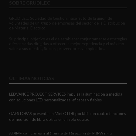
SOBRE GRUDILEC
GRUDILEC, Sociedad de Gestión, nace fruto de la unión de
voluntades de un grupo de empresas del sector de la Distribución
de Material Eléctrico.
Su principal objetivo es el de establecer conjuntamente estrategias
diferenciadas dirigidas a ofrecer la mejor experiencia y el máximo
valor a sus clientes, Socios, proveedores y empleados.
ÚLTIMAS NOTICIAS
LEDVANCE PROJECT SERVICES impulsa la iluminación a medida
con soluciones LED personalizadas, eficaces y fiables.
GAESTOPAS presenta un Mini OTDR portátil con cuatro funciones
de medición de fibra óptica en un solo equipo.
ADIME se incorpora al Comité de Dirección de EUEW para