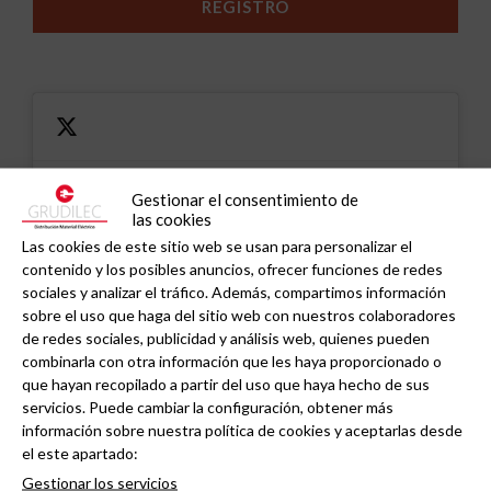
Gestionar el consentimiento de
Haz clic en «Estoy de acuerdo» para activar
las cookies
Twitter
Las cookies de este sitio web se usan para personalizar el
Tweets de grudilec
Normativa de cookies
contenido y los posibles anuncios, ofrecer funciones de redes
Estoy de acuerdo
sociales y analizar el tráfico. Además, compartimos información
sobre el uso que haga del sitio web con nuestros colaboradores
de redes sociales, publicidad y análisis web, quienes pueden
combinarla con otra información que les haya proporcionado o
que hayan recopilado a partir del uso que haya hecho de sus
servicios. Puede cambiar la configuración, obtener más
información sobre nuestra política de cookies y aceptarlas desde
el este apartado:
Noticias relacionadas
Gestionar los servicios