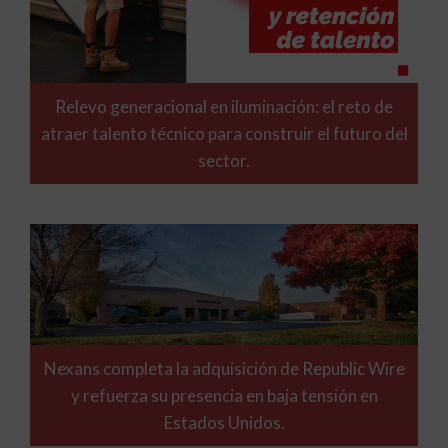
Relevo generacional en iluminación: el reto de
atraer talento técnico para construir el futuro del
sector.
Nexans completa la adquisición de Republic Wire
y refuerza su presencia en baja tensión en
Estados Unidos.