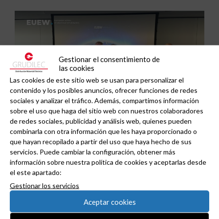
Gestionar el consentimiento de
las cookies
Las cookies de este sitio web se usan para personalizar el
contenido y los posibles anuncios, ofrecer funciones de redes
sociales y analizar el tráfico. Además, compartimos información
sobre el uso que haga del sitio web con nuestros colaboradores
de redes sociales, publicidad y análisis web, quienes pueden
combinarla con otra información que les haya proporcionado o
que hayan recopilado a partir del uso que haya hecho de sus
ADIME se incorpora al Comité de Dirección de
servicios. Puede cambiar la configuración, obtener más
EUEW para reforzar la voz de la distribución
información sobre nuestra política de cookies y aceptarlas desde
el este apartado:
profesional española en Europa.
Gestionar los servicios
Aceptar cookies