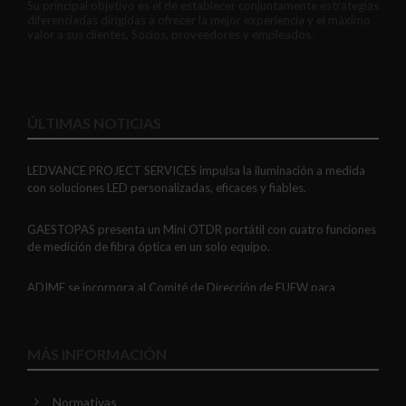
Su principal objetivo es el de establecer conjuntamente estrategias
diferenciadas dirigidas a ofrecer la mejor experiencia y el máximo
valor a sus clientes, Socios, proveedores y empleados.
ÚLTIMAS NOTICIAS
LEDVANCE PROJECT SERVICES impulsa la iluminación a medida
con soluciones LED personalizadas, eficaces y fiables.
GAESTOPAS presenta un Mini OTDR portátil con cuatro funciones
de medición de fibra óptica en un solo equipo.
ADIME se incorpora al Comité de Dirección de EUEW para
reforzar la voz de la distribución profesional española en Europa.
VIARIS CITY + DISPLAY: recarga urbana AC con medición
MÁS INFORMACIÓN
certificada, conectividad y mejor experiencia de usuario.
Normativas
Niessen y CGCODDI se unen para impulsar el futuro del diseño de