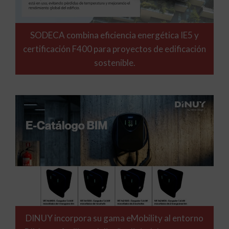
SODECA combina eficiencia energética IE5 y
certificación F400 para proyectos de edificación
sostenible.
DINUY incorpora su gama eMobility al entorno