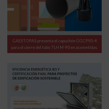
GAESTOPAS presenta el capuchón GGCP90-4
para el cierre del tubo TLH M-90 en acometidas.