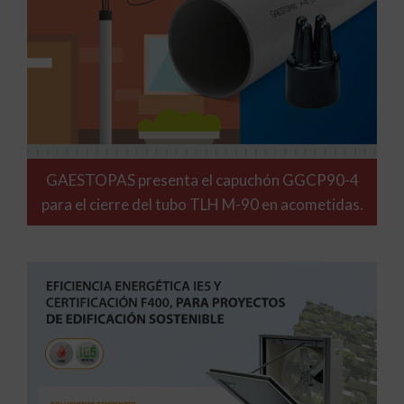
GAESTOPAS presenta el capuchón GGCP90-4
para el cierre del tubo TLH M-90 en acometidas.