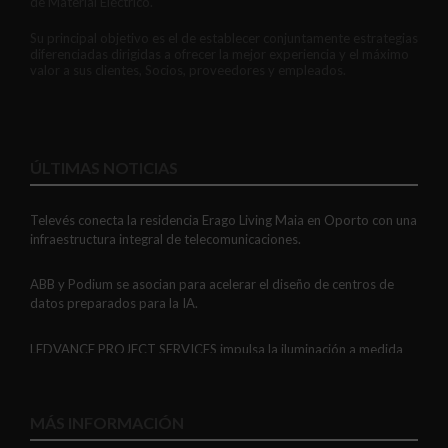
de Material Eléctrico.
Su principal objetivo es el de establecer conjuntamente estrategias
diferenciadas dirigidas a ofrecer la mejor experiencia y el máximo
valor a sus clientes, Socios, proveedores y empleados.
ÚLTIMAS NOTICIAS
Televés conecta la residencia Erago Living Maia en Oporto con una
infraestructura integral de telecomunicaciones.
ABB y Podium se asocian para acelerar el diseño de centros de
datos preparados para la IA.
LEDVANCE PROJECT SERVICES impulsa la iluminación a medida
con soluciones LED personalizadas, eficaces y fiables.
GAESTOPAS presenta un Mini OTDR portátil con cuatro funciones
MÁS INFORMACIÓN
de medición de fibra óptica en un solo equipo.