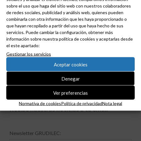
sobre el uso que haga del sitio web con nuestros colaboradores
de redes sociales, publicidad y análisis web, quienes pueden
Fotovoltaica
combinarla con otra información que les haya proporcionado o
que hayan recopilado a partir del uso que haya hecho de sus
Grudilec
servicios. Puede cambiar la configuración, obtener más
información sobre nuestra política de cookies y aceptarlas desde
el este apartado:
Novedades de producto
Gestionar los servicios
Tutoriales
Aceptar cookies
Denegar
Vehículo eléctrico
Ver preferencias
Normativa de cookies
Política de privacidad
Nota legal
Recibe nuestras noticias a tu email
Newsletter GRUDILEC: