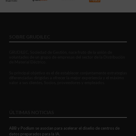
SOBRE GRUDILEC
GRUDILEC, Sociedad de Gestión, nace fruto de la unión de
voluntades de un grupo de empresas del sector de la Distribución
de Material Eléctrico.
Su principal objetivo es el de establecer conjuntamente estrategias
diferenciadas dirigidas a ofrecer la mejor experiencia y el máximo
valor a sus clientes, Socios, proveedores y empleados.
ÚLTIMAS NOTICIAS
ABB y Podium se asocian para acelerar el diseño de centros de
datos preparados para la IA.