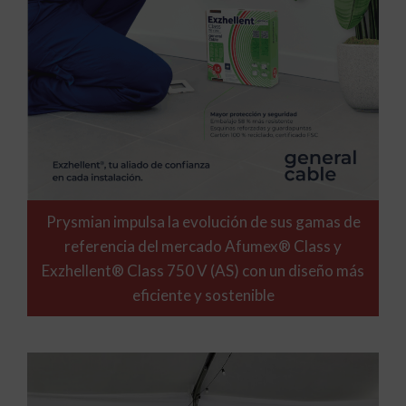
Prysmian impulsa la evolución de sus gamas de
referencia del mercado Afumex® Class y
Exzhellent® Class 750 V (AS) con un diseño más
eficiente y sostenible