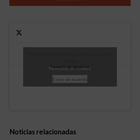
Haz clic en «Estoy de acuerdo» para activar
Twitter
Tweets de grudilec
Normativa de cookies
Estoy de acuerdo
Noticias relacionadas