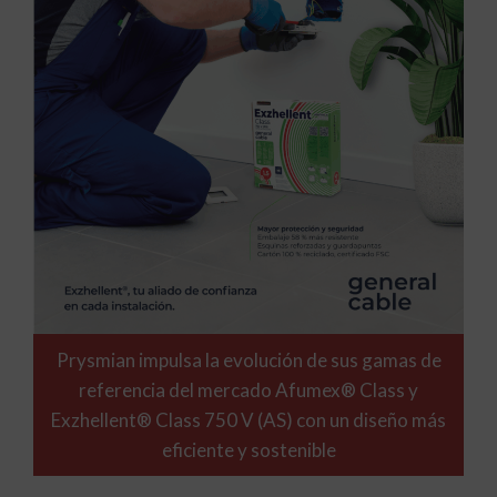
Prysmian impulsa la evolución de sus gamas de
referencia del mercado Afumex® Class y
Exzhellent® Class 750 V (AS) con un diseño más
eficiente y sostenible