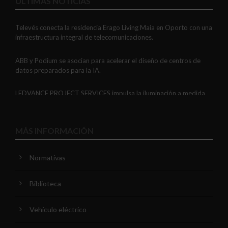
ÚLTIMAS NOTICIAS
Televés conecta la residencia Erago Living Maia en Oporto con una
infraestructura integral de telecomunicaciones.
ABB y Podium se asocian para acelerar el diseño de centros de
datos preparados para la IA.
LEDVANCE PROJECT SERVICES impulsa la iluminación a medida
con soluciones LED personalizadas, eficaces y fiables.
GAESTOPAS presenta un Mini OTDR portátil con cuatro funciones
MÁS INFORMACIÓN
de medición de fibra óptica en un solo equipo.
Normativas
ADIME se incorpora al Comité de Dirección de EUEW para
reforzar la voz de la distribución profesional española en Europa.
Biblioteca
VIARIS CITY + DISPLAY: recarga urbana AC con medición
certificada, conectividad y mejor experiencia de usuario.
Vehículo eléctrico
Niessen y CGCODDI se unen para impulsar el futuro del diseño de