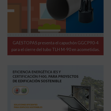
GAESTOPAS presenta el capuchón GGCP90-4
para el cierre del tubo TLH M-90 en acometidas.