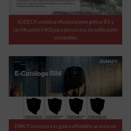
SODECA combina eficiencia energética IE5 y
certificación F400 para proyectos de edificación
sostenible.
DINUY incorpora su gama eMobility al entorno