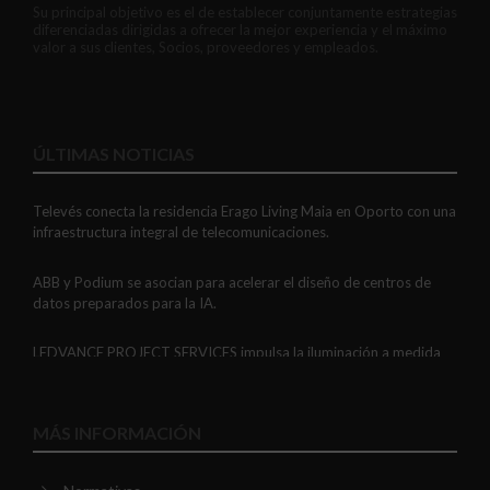
Su principal objetivo es el de establecer conjuntamente estrategias
diferenciadas dirigidas a ofrecer la mejor experiencia y el máximo
valor a sus clientes, Socios, proveedores y empleados.
ÚLTIMAS NOTICIAS
Televés conecta la residencia Erago Living Maia en Oporto con una
infraestructura integral de telecomunicaciones.
ABB y Podium se asocian para acelerar el diseño de centros de
datos preparados para la IA.
LEDVANCE PROJECT SERVICES impulsa la iluminación a medida
con soluciones LED personalizadas, eficaces y fiables.
GAESTOPAS presenta un Mini OTDR portátil con cuatro funciones
MÁS INFORMACIÓN
de medición de fibra óptica en un solo equipo.