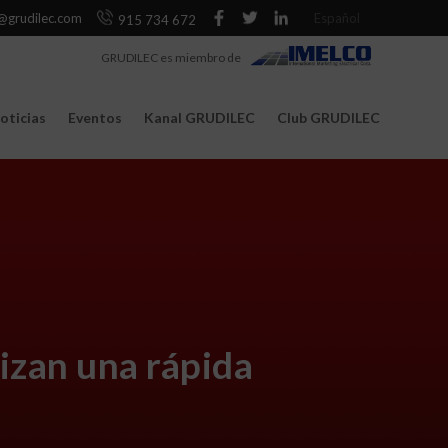
@grudilec.com
Español
915 734 672
GRUDILEC es miembro de
oticias
Eventos
Kanal GRUDILEC
Club GRUDILEC
izan una rápida