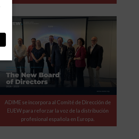
e
ADIME se incorpora al Comité de Dirección de
EUEW para reforzar la voz de la distribución
profesional española en Europa.