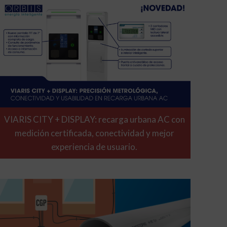
VIARIS CITY + DISPLAY: recarga urbana AC con
medición certificada, conectividad y mejor
experiencia de usuario.