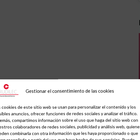
Gestionar el consentimiento de las cookies
 cookies de este sitio web se usan para personalizar el contenido y los
ibles anuncios, ofrecer funciones de redes sociales y analizar el tráfico.
emás, compartimos información sobre el uso que haga del sitio web con
stros colaboradores de redes sociales, publicidad y análisis web, quiene
eden combinarla con otra información que les haya proporcionado o que
an recopilado a partir del uso que haya hecho de sus servicios. Puede