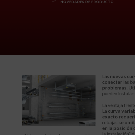
NOVEDADES DE PRODUCTO
Las
nuevas cur
conectar
las b
problemas
. Ut
pueden instalar
La ventaja frent
La
curva variab
exacto requer
rebajas
se omi
en la posición
la instalación”,