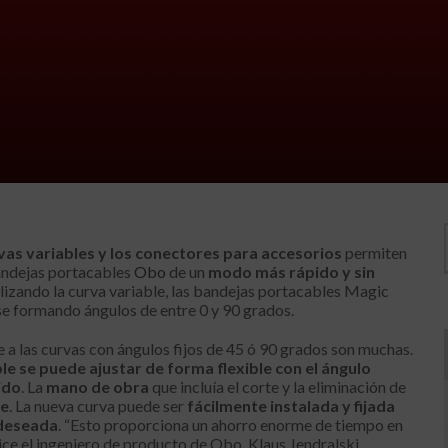
vas variables y los conectores para accesorios
permiten
andejas portacables
Obo
de un
modo más rápido y sin
ilizando la curva variable, las bandejas portacables Magic
se formando ángulos de entre 0 y 90 grados.
e a las curvas con ángulos fijos de 45 ó 90 grados son muchas.
le se puede ajustar de forma flexible con el ángulo
ido
. La
mano de obra
que incluía el corte y la eliminación de
te
. La nueva curva puede ser
fácilmente instalada y fijada
 deseada
. “Esto proporciona un ahorro enorme de tiempo en
 dice el ingeniero de producto de Obo, Klaus Jendralski.