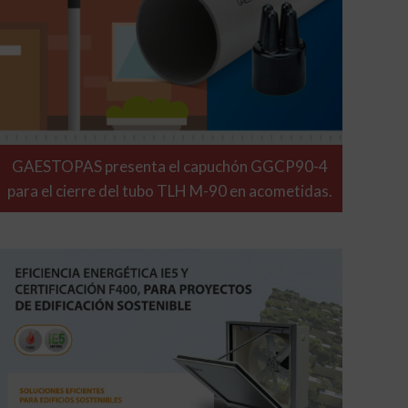
GAESTOPAS presenta el capuchón GGCP90-4
para el cierre del tubo TLH M-90 en acometidas.