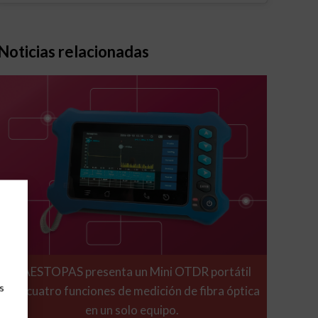
Noticias relacionadas
GAESTOPAS presenta un Mini OTDR portátil
s
con cuatro funciones de medición de fibra óptica
en un solo equipo.