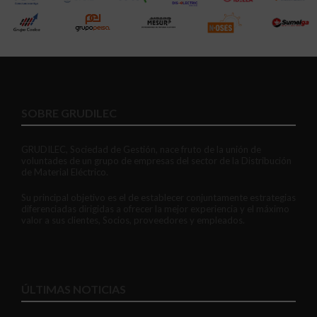
SOBRE GRUDILEC
GRUDILEC, Sociedad de Gestión, nace fruto de la unión de
voluntades de un grupo de empresas del sector de la Distribución
de Material Eléctrico.
Su principal objetivo es el de establecer conjuntamente estrategias
diferenciadas dirigidas a ofrecer la mejor experiencia y el máximo
valor a sus clientes, Socios, proveedores y empleados.
ÚLTIMAS NOTICIAS