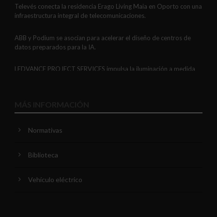
Televés conecta la residencia Erago Living Maia en Oporto con una
infraestructura integral de telecomunicaciones.
ABB y Podium se asocian para acelerar el diseño de centros de
datos preparados para la IA.
LEDVANCE PROJECT SERVICES impulsa la iluminación a medida
con soluciones LED personalizadas, eficaces y fiables.
GAESTOPAS presenta un Mini OTDR portátil con cuatro funciones
MÁS INFORMACIÓN
de medición de fibra óptica en un solo equipo.
Normativas
ADIME se incorpora al Comité de Dirección de EUEW para
reforzar la voz de la distribución profesional española en Europa.
Biblioteca
VIARIS CITY + DISPLAY: recarga urbana AC con medición
certificada, conectividad y mejor experiencia de usuario.
Vehículo eléctrico
Niessen y CGCODDI se unen para impulsar el futuro del diseño de
interiores en España.