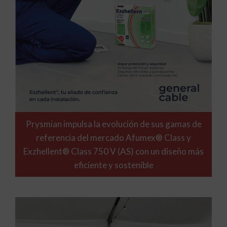
Prysmian impulsa la evolución de sus gamas de
referencia del mercado Afumex® Class y
Exzhellent® Class 750 V (AS) con un diseño más
eficiente y sostenible