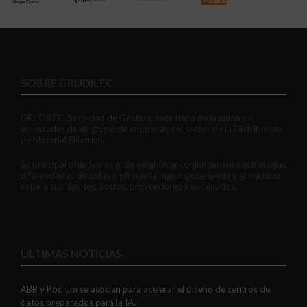
SOBRE GRUDILEC
GRUDILEC, Sociedad de Gestión, nace fruto de la unión de
voluntades de un grupo de empresas del sector de la Distribución
de Material Eléctrico.
Su principal objetivo es el de establecer conjuntamente estrategias
diferenciadas dirigidas a ofrecer la mejor experiencia y el máximo
valor a sus clientes, Socios, proveedores y empleados.
ÚLTIMAS NOTICIAS
ABB y Podium se asocian para acelerar el diseño de centros de
datos preparados para la IA.