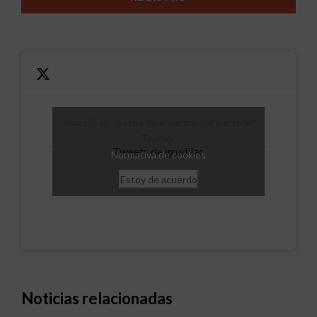
Haz clic en «Estoy de acuerdo» para activar
Twitter
Tweets de grudilec
Normativa de cookies
Estoy de acuerdo
Noticias relacionadas