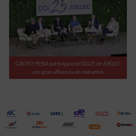
GRUPO PEISA participa enel DDi25 de ASELEC
con gran afluencia de visitantes