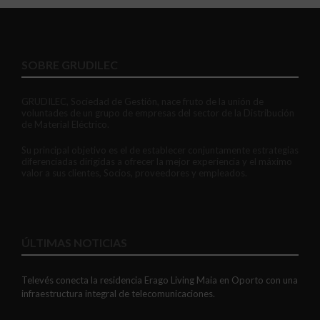
SOBRE GRUDILEC
GRUDILEC, Sociedad de Gestión, nace fruto de la unión de
voluntades de un grupo de empresas del sector de la Distribución
de Material Eléctrico.
Su principal objetivo es el de establecer conjuntamente estrategias
diferenciadas dirigidas a ofrecer la mejor experiencia y el máximo
valor a sus clientes, Socios, proveedores y empleados.
ÚLTIMAS NOTICIAS
Televés conecta la residencia Erago Living Maia en Oporto con una
infraestructura integral de telecomunicaciones.