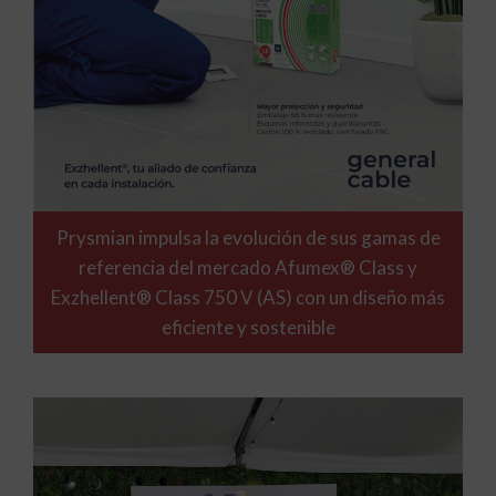
Prysmian impulsa la evolución de sus gamas de
referencia del mercado Afumex® Class y
Exzhellent® Class 750 V (AS) con un diseño más
eficiente y sostenible