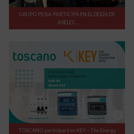
GRUPO PEISA PARTICIPA EN EL DDi26 DE
ASELEC.
TOSCANO participará en KEY – The Energy