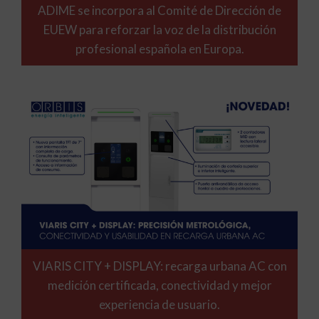
ADIME se incorpora al Comité de Dirección de
EUEW para reforzar la voz de la distribución
profesional española en Europa.
VIARIS CITY + DISPLAY: recarga urbana AC con
medición certificada, conectividad y mejor
experiencia de usuario.