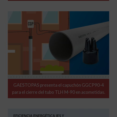
GAESTOPAS presenta el capuchón GGCP90-4
para el cierre del tubo TLH M-90 en acometidas.