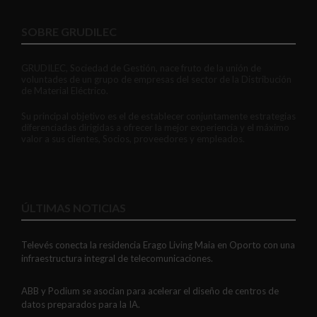
SOBRE GRUDILEC
GRUDILEC, Sociedad de Gestión, nace fruto de la unión de
voluntades de un grupo de empresas del sector de la Distribución
de Material Eléctrico.
Su principal objetivo es el de establecer conjuntamente estrategias
diferenciadas dirigidas a ofrecer la mejor experiencia y el máximo
valor a sus clientes, Socios, proveedores y empleados.
ÚLTIMAS NOTICIAS
Televés conecta la residencia Erago Living Maia en Oporto con una
infraestructura integral de telecomunicaciones.
ABB y Podium se asocian para acelerar el diseño de centros de
datos preparados para la IA.