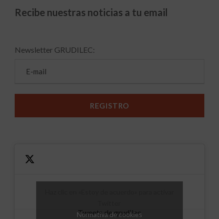
Recibe nuestras noticias a tu email
Newsletter GRUDILEC:
Haz clic en «Estoy de acuerdo» para activar
Twitter
Tweets de grudilec
Normativa de cookies