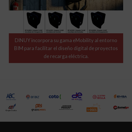
DINUY incorpora su gama eMobility al entorno
BIM para facilitar el diseño digital de proyectos
de recarga eléctrica.