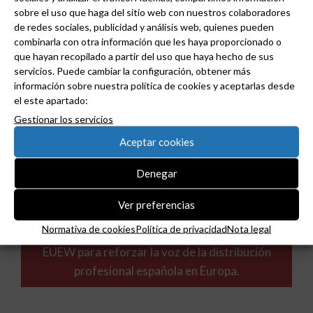
sobre el uso que haga del sitio web con nuestros colaboradores
de redes sociales, publicidad y análisis web, quienes pueden
combinarla con otra información que les haya proporcionado o
que hayan recopilado a partir del uso que haya hecho de sus
servicios. Puede cambiar la configuración, obtener más
información sobre nuestra política de cookies y aceptarlas desde
el este apartado:
Gestionar los servicios
Aceptar cookies
Denegar
Ver preferencias
Normativa de cookies
Política de privacidad
Nota legal
ADIME se incorpora al Comité de Dirección de
EUEW para reforzar la voz de la distribución
profesional española en Europa.