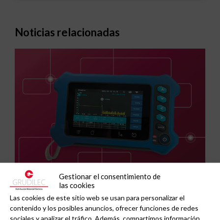
Noticias relacionadas
Gestionar el consentimiento de
las cookies
GAESTOPAS presenta un Mini OTDR portátil con
Las cookies de este sitio web se usan para personalizar el
cuatro funciones de medición de fibra óptica en
contenido y los posibles anuncios, ofrecer funciones de redes
un solo equipo.
sociales y analizar el tráfico. Además, compartimos información