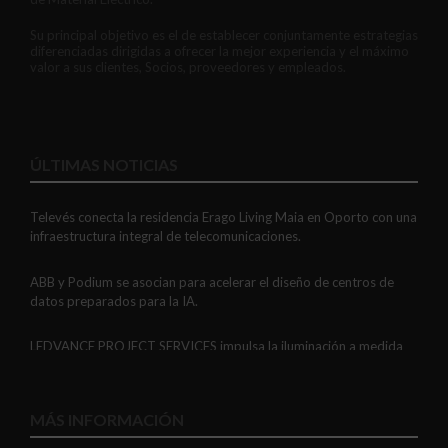
Su principal objetivo es el de establecer conjuntamente estrategias
diferenciadas dirigidas a ofrecer la mejor experiencia y el máximo
valor a sus clientes, Socios, proveedores y empleados.
ÚLTIMAS NOTICIAS
Televés conecta la residencia Erago Living Maia en Oporto con una
infraestructura integral de telecomunicaciones.
ABB y Podium se asocian para acelerar el diseño de centros de
datos preparados para la IA.
LEDVANCE PROJECT SERVICES impulsa la iluminación a medida
con soluciones LED personalizadas, eficaces y fiables.
GAESTOPAS presenta un Mini OTDR portátil con cuatro funciones
MÁS INFORMACIÓN
de medición de fibra óptica en un solo equipo.