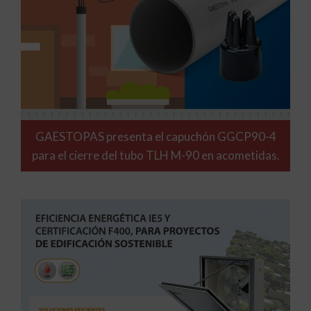
GAESTOPAS presenta el capuchón GGCP90-4
para el cierre del tubo TLH M-90 en acometidas.