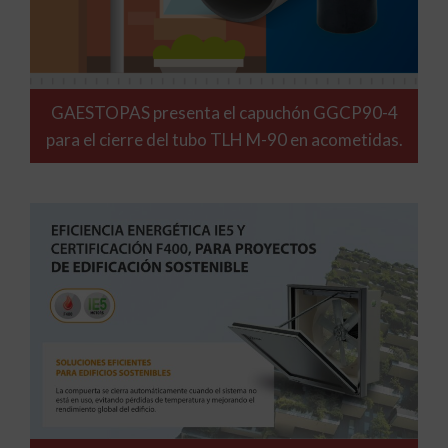
GAESTOPAS presenta el capuchón GGCP90-4
para el cierre del tubo TLH M-90 en acometidas.