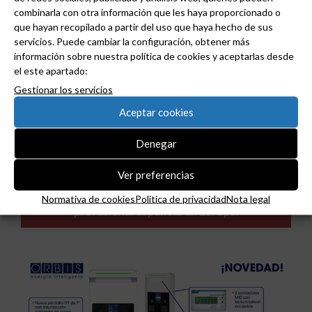
combinarla con otra información que les haya proporcionado o
que hayan recopilado a partir del uso que haya hecho de sus
servicios. Puede cambiar la configuración, obtener más
información sobre nuestra política de cookies y aceptarlas desde
el este apartado:
Gestionar los servicios
Aceptar cookies
Denegar
ADIME se incorpora al Comité de Dirección de
Ver preferencias
EUEW para reforzar la voz de la distribución
Normativa de cookies
Política de privacidad
Nota legal
profesional española en Europa.