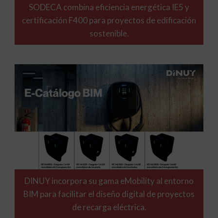
SODECA combina eficiencia energética IE5 y
certificación F400 para proyectos de edificación
sostenible.
DINUY incorpora su gama eMobility al entorno
BIM para facilitar el diseño digital de proyectos
de recarga eléctrica.