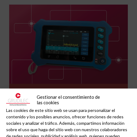
GAESTOPAS presenta un Mini OTDR portátil con
Gestionar el consentimiento de
cuatro funciones de medición de fibra óptica en
las cookies
un solo equipo.
Las cookies de este sitio web se usan para personalizar el
contenido y los posibles anuncios, ofrecer funciones de redes
sociales y analizar el tráfico. Además, compartimos información
sobre el uso que haga del sitio web con nuestros colaboradores
de redes sociales, publicidad y análisis web, quienes pueden