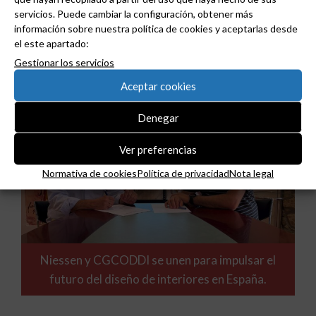
ABB y Podium se asocian para acelerar el diseño
servicios. Puede cambiar la configuración, obtener más
de centros de datos preparados para la IA.
información sobre nuestra política de cookies y aceptarlas desde
el este apartado:
Gestionar los servicios
Aceptar cookies
Denegar
Ver preferencias
Normativa de cookies
Política de privacidad
Nota legal
Niessen y CGCODDI se unen para impulsar el
futuro del diseño de interiores en España.