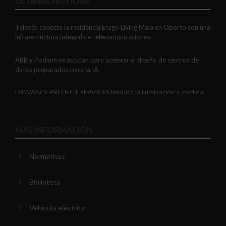
ÚLTIMAS NOTICIAS
Televés conecta la residencia Erago Living Maia en Oporto con una
infraestructura integral de telecomunicaciones.
ABB y Podium se asocian para acelerar el diseño de centros de
datos preparados para la IA.
LEDVANCE PROJECT SERVICES impulsa la iluminación a medida
con soluciones LED personalizadas, eficaces y fiables.
GAESTOPAS presenta un Mini OTDR portátil con cuatro funciones
MÁS INFORMACIÓN
de medición de fibra óptica en un solo equipo.
Normativas
ADIME se incorpora al Comité de Dirección de EUEW para
reforzar la voz de la distribución profesional española en Europa.
Biblioteca
VIARIS CITY + DISPLAY: recarga urbana AC con medición
certificada, conectividad y mejor experiencia de usuario.
Vehículo eléctrico
Niessen y CGCODDI se unen para impulsar el futuro del diseño de