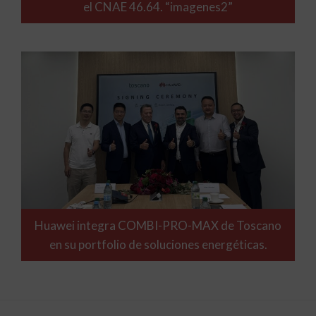
el CNAE 46.64. “imagenes2”
Huawei integra COMBI-PRO-MAX de Toscano
en su portfolio de soluciones energéticas.