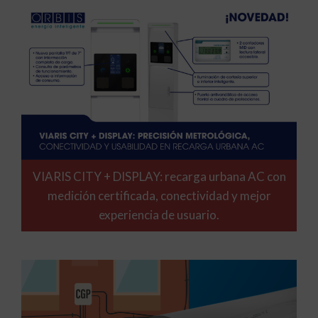
VIARIS CITY + DISPLAY: recarga urbana AC con
medición certificada, conectividad y mejor
experiencia de usuario.