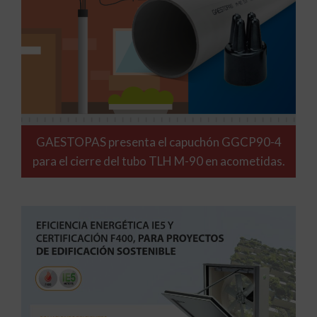
GAESTOPAS presenta el capuchón GGCP90-4
para el cierre del tubo TLH M-90 en acometidas.