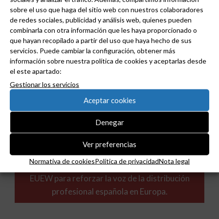
sobre el uso que haga del sitio web con nuestros colaboradores
de redes sociales, publicidad y análisis web, quienes pueden
combinarla con otra información que les haya proporcionado o
que hayan recopilado a partir del uso que haya hecho de sus
servicios. Puede cambiar la configuración, obtener más
información sobre nuestra política de cookies y aceptarlas desde
el este apartado:
Gestionar los servicios
Aceptar cookies
Denegar
Ver preferencias
Normativa de cookies
Política de privacidad
Nota legal
ADIME se incorpora al Comité de Dirección de
EUEW para reforzar la voz de la distribución
profesional española en Europa.