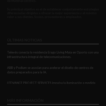
de Material Eléctrico.
Su principal objetivo es el de establecer conjuntamente estrategias
diferenciadas dirigidas a ofrecer la mejor experiencia y el máximo
valor a sus clientes, Socios, proveedores y empleados.
ÚLTIMAS NOTICIAS
Televés conecta la residencia Erago Living Maia en Oporto con una
infraestructura integral de telecomunicaciones.
ABB y Podium se asocian para acelerar el diseño de centros de
datos preparados para la IA.
LEDVANCE PROJECT SERVICES impulsa la iluminación a medida
con soluciones LED personalizadas, eficaces y fiables.
GAESTOPAS presenta un Mini OTDR portátil con cuatro funciones
MÁS INFORMACIÓN
de medición de fibra óptica en un solo equipo.