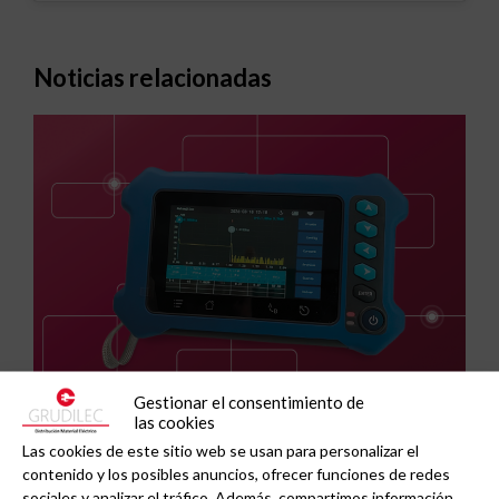
Noticias relacionadas
Gestionar el consentimiento de
las cookies
GAESTOPAS presenta un Mini OTDR portátil con
Las cookies de este sitio web se usan para personalizar el
cuatro funciones de medición de fibra óptica en
contenido y los posibles anuncios, ofrecer funciones de redes
un solo equipo.
sociales y analizar el tráfico. Además, compartimos información