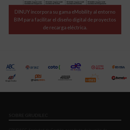
DINUY incorpora su gama eMobility al entorno
BIM para facilitar el diseño digital de proyectos
de recarga eléctrica.
SOBRE GRUDILEC
GRUDILEC, Sociedad de Gestión, nace fruto de la unión de