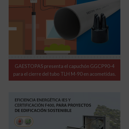
GAESTOPAS presenta el capuchón GGCP90-4
para el cierre del tubo TLH M-90 en acometidas.