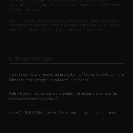
voluntades de un grupo de empresas del sector de la Distribución
de Material Eléctrico.
Su principal objetivo es el de establecer conjuntamente estrategias
diferenciadas dirigidas a ofrecer la mejor experiencia y el máximo
valor a sus clientes, Socios, proveedores y empleados.
ÚLTIMAS NOTICIAS
Televés conecta la residencia Erago Living Maia en Oporto con una
infraestructura integral de telecomunicaciones.
ABB y Podium se asocian para acelerar el diseño de centros de
datos preparados para la IA.
LEDVANCE PROJECT SERVICES impulsa la iluminación a medida
con soluciones LED personalizadas, eficaces y fiables.
GAESTOPAS presenta un Mini OTDR portátil con cuatro funciones