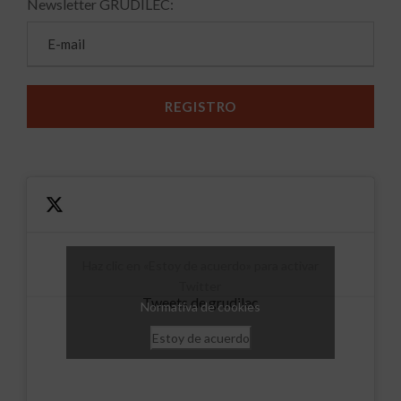
Newsletter GRUDILEC:
Haz clic en «Estoy de acuerdo» para activar
Twitter
Tweets de grudilec
Normativa de cookies
Estoy de acuerdo