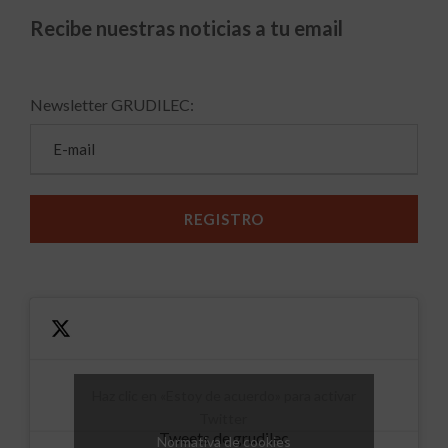
Recibe nuestras noticias a tu email
Newsletter GRUDILEC:
Haz clic en «Estoy de acuerdo» para activar
Twitter
Tweets de grudilec
Normativa de cookies