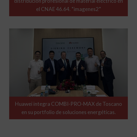
distribución profesional de material eléctrico en
el CNAE 46.64. “imagenes2”
Huawei integra COMBI-PRO-MAX de Toscano
en su portfolio de soluciones energéticas.