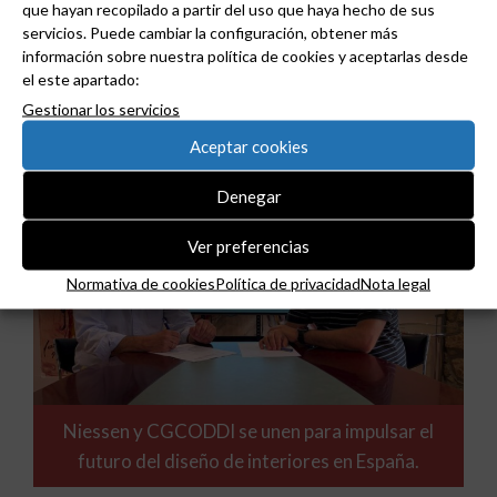
que hayan recopilado a partir del uso que haya hecho de sus
ABB y Podium se asocian para acelerar el diseño
servicios. Puede cambiar la configuración, obtener más
de centros de datos preparados para la IA.
información sobre nuestra política de cookies y aceptarlas desde
el este apartado:
Gestionar los servicios
Aceptar cookies
Denegar
Ver preferencias
Normativa de cookies
Política de privacidad
Nota legal
Niessen y CGCODDI se unen para impulsar el
futuro del diseño de interiores en España.