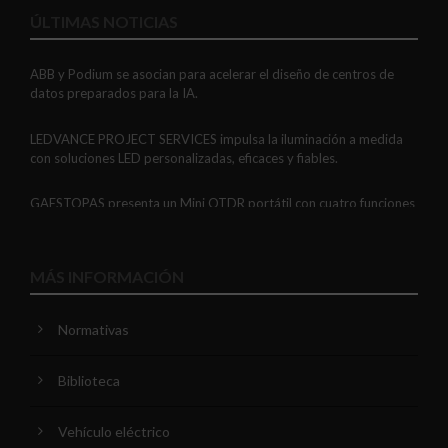
ÚLTIMAS NOTICIAS
ABB y Podium se asocian para acelerar el diseño de centros de
datos preparados para la IA.
LEDVANCE PROJECT SERVICES impulsa la iluminación a medida
con soluciones LED personalizadas, eficaces y fiables.
GAESTOPAS presenta un Mini OTDR portátil con cuatro funciones
de medición de fibra óptica en un solo equipo.
ADIME se incorpora al Comité de Dirección de EUEW para
MÁS INFORMACIÓN
reforzar la voz de la distribución profesional española en Europa.
Normativas
VIARIS CITY + DISPLAY: recarga urbana AC con medición
certificada, conectividad y mejor experiencia de usuario.
Biblioteca
Niessen y CGCODDI se unen para impulsar el futuro del diseño de
interiores en España.
Vehículo eléctrico