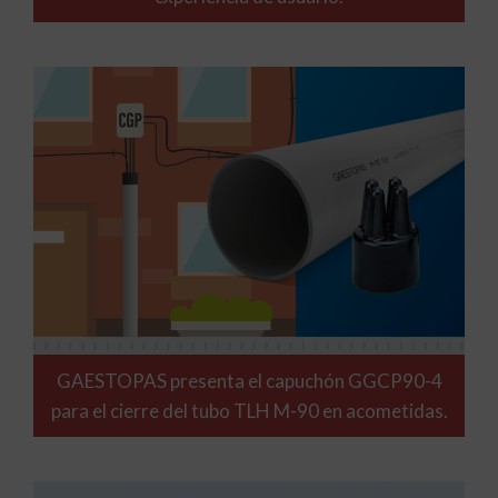
GAESTOPAS presenta el capuchón GGCP90-4
para el cierre del tubo TLH M-90 en acometidas.