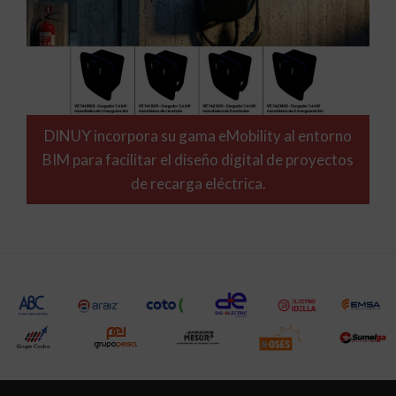
DINUY incorpora su gama eMobility al entorno
BIM para facilitar el diseño digital de proyectos
de recarga eléctrica.