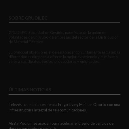
SOBRE GRUDILEC
GRUDILEC, Sociedad de Gestión, nace fruto de la unión de
voluntades de un grupo de empresas del sector de la Distribución
de Material Eléctrico.
Su principal objetivo es el de establecer conjuntamente estrategias
diferenciadas dirigidas a ofrecer la mejor experiencia y el máximo
valor a sus clientes, Socios, proveedores y empleados.
ÚLTIMAS NOTICIAS
Televés conecta la residencia Erago Living Maia en Oporto con una
infraestructura integral de telecomunicaciones.
ABB y Podium se asocian para acelerar el diseño de centros de
datos preparados para la IA.