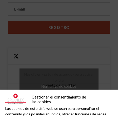
Haz clic en «Estoy de acuerdo» para activar
Twitter
Tweets de grudilec
Normativa de cookies
Estoy de acuerdo
Gestionar el consentimiento de
las cookies
Las cookies de este sitio web se usan para personalizar el
contenido y los posibles anuncios, ofrecer funciones de redes