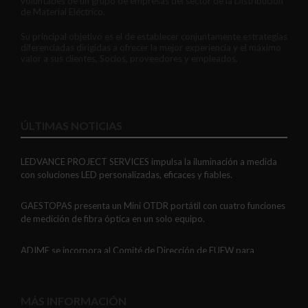
voluntades de un grupo de empresas del sector de la Distribución
de Material Eléctrico.
Su principal objetivo es el de establecer conjuntamente estrategias
diferenciadas dirigidas a ofrecer la mejor experiencia y el máximo
valor a sus clientes, Socios, proveedores y empleados.
ÚLTIMAS NOTICIAS
LEDVANCE PROJECT SERVICES impulsa la iluminación a medida
con soluciones LED personalizadas, eficaces y fiables.
GAESTOPAS presenta un Mini OTDR portátil con cuatro funciones
de medición de fibra óptica en un solo equipo.
ADIME se incorpora al Comité de Dirección de EUEW para
reforzar la voz de la distribución profesional española en Europa.
VIARIS CITY + DISPLAY: recarga urbana AC con medición
MÁS INFORMACIÓN
certificada, conectividad y mejor experiencia de usuario.