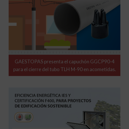
GAESTOPAS presenta el capuchón GGCP90-4
para el cierre del tubo TLH M-90 en acometidas.