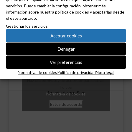
servicios. Puede cambiar la configuración, obtener más
información sobre nuestra política de cookies y aceptarlas desde
el este apartado:
Gestionar los servicios
Aceptar cookies
Denegar
Ver preferencias
Normativa de cookies
Política de privacidad
Nota legal
Haz clic en «Estoy de acuerdo» para activar
Twitter
Tweets de grudilec
Normativa de cookies
Estoy de acuerdo