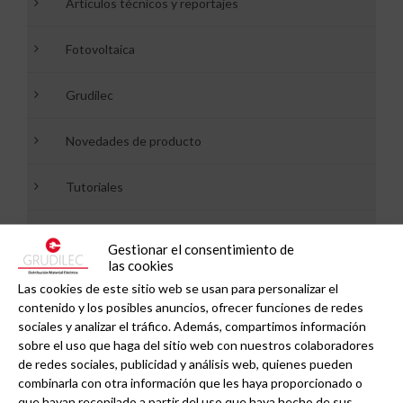
Artículos técnicos y reportajes
Fotovoltaica
Grudilec
Novedades de producto
Tutoriales
Vehículo eléctrico
Gestionar el consentimiento de
las cookies
Las cookies de este sitio web se usan para personalizar el
contenido y los posibles anuncios, ofrecer funciones de redes
Recibe nuestras noticias a tu email
sociales y analizar el tráfico. Además, compartimos información
sobre el uso que haga del sitio web con nuestros colaboradores
de redes sociales, publicidad y análisis web, quienes pueden
combinarla con otra información que les haya proporcionado o
Newsletter GRUDILEC:
que hayan recopilado a partir del uso que haya hecho de sus