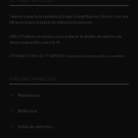
ÚLTIMAS NOTICIAS
Televés conecta la residencia Erago Living Maia en Oporto con una
infraestructura integral de telecomunicaciones.
ABB y Podium se asocian para acelerar el diseño de centros de
datos preparados para la IA.
LEDVANCE PROJECT SERVICES impulsa la iluminación a medida
con soluciones LED personalizadas, eficaces y fiables.
GAESTOPAS presenta un Mini OTDR portátil con cuatro funciones
MÁS INFORMACIÓN
de medición de fibra óptica en un solo equipo.
Normativas
ADIME se incorpora al Comité de Dirección de EUEW para
reforzar la voz de la distribución profesional española en Europa.
Biblioteca
VIARIS CITY + DISPLAY: recarga urbana AC con medición
certificada, conectividad y mejor experiencia de usuario.
Vehículo eléctrico
Niessen y CGCODDI se unen para impulsar el futuro del diseño de