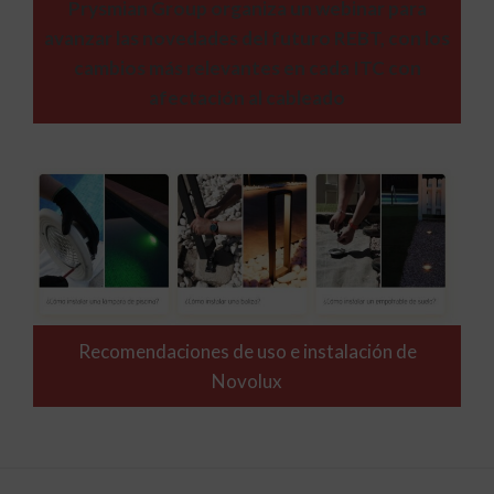
Prysmian Group organiza un webinar para
avanzar las novedades del futuro REBT, con los
cambios más relevantes en cada ITC con
afectación al cableado
Recomendaciones de uso e instalación de
Novolux