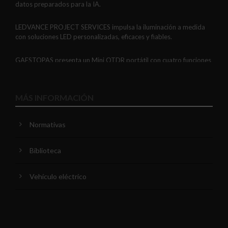
datos preparados para la IA.
LEDVANCE PROJECT SERVICES impulsa la iluminación a medida
con soluciones LED personalizadas, eficaces y fiables.
GAESTOPAS presenta un Mini OTDR portátil con cuatro funciones
de medición de fibra óptica en un solo equipo.
ADIME se incorpora al Comité de Dirección de EUEW para
MÁS INFORMACIÓN
reforzar la voz de la distribución profesional española en Europa.
Normativas
VIARIS CITY + DISPLAY: recarga urbana AC con medición
certificada, conectividad y mejor experiencia de usuario.
Biblioteca
Niessen y CGCODDI se unen para impulsar el futuro del diseño de
interiores en España.
Vehículo eléctrico
Unex comparte tres recomendaciones para optimizar la
instalación de la Bandeja aislante 66.
Relevo generacional en iluminación: el reto de atraer talento