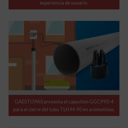
experiencia de usuario.
GAESTOPAS presenta el capuchón GGCP90-4
para el cierre del tubo TLH M-90 en acometidas.