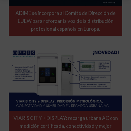
ADIME se incorpora al Comité de Dirección de
EUEW para reforzar la voz de la distribución
profesional española en Europa.
VIARIS CITY + DISPLAY: recarga urbana AC con
medición certificada, conectividad y mejor