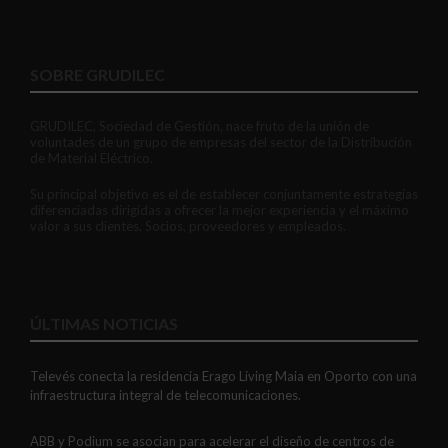
SOBRE GRUDILEC
GRUDILEC, Sociedad de Gestión, nace fruto de la unión de
voluntades de un grupo de empresas del sector de la Distribución
de Material Eléctrico.
Su principal objetivo es el de establecer conjuntamente estrategias
diferenciadas dirigidas a ofrecer la mejor experiencia y el máximo
valor a sus clientes, Socios, proveedores y empleados.
ÚLTIMAS NOTICIAS
Televés conecta la residencia Erago Living Maia en Oporto con una
infraestructura integral de telecomunicaciones.
ABB y Podium se asocian para acelerar el diseño de centros de