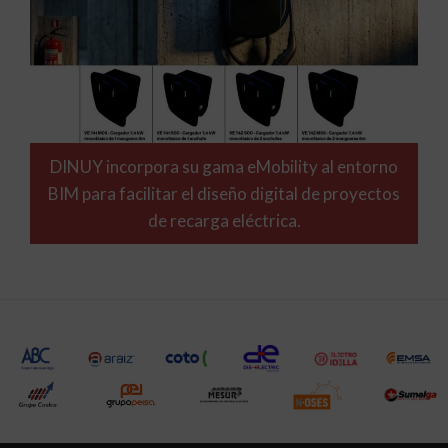
DINUY incorpora su gama eMobility al entorno
BIM para facilitar el diseño digital de proyectos
de recarga eléctrica.