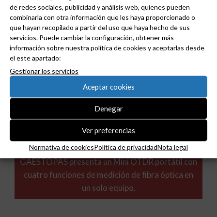
Noticias relacionadas
de redes sociales, publicidad y análisis web, quienes pueden
combinarla con otra información que les haya proporcionado o
que hayan recopilado a partir del uso que haya hecho de sus
servicios. Puede cambiar la configuración, obtener más
información sobre nuestra política de cookies y aceptarlas desde
el este apartado:
Gestionar los servicios
Aceptar cookies
Denegar
Ver preferencias
Normativa de cookies
Política de privacidad
Nota legal
GAESTOPAS presenta un Mini OTDR portátil con
cuatro funciones de medición de fibra óptica en
un solo equipo.