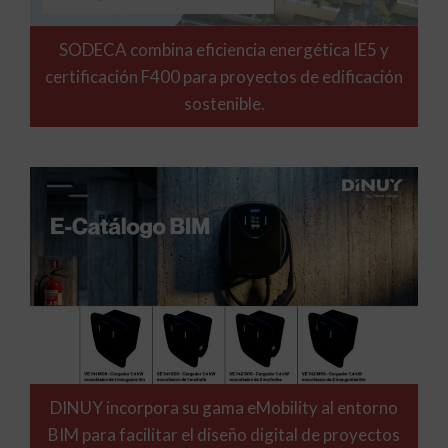
SODECA combina eficiencia energética IE5 y
certificación F400 para proyectos de edificación
sostenible.
DINUY incorpora su gama eMobility al entorno
BIM para facilitar el diseño digital de proyectos