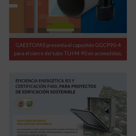
GAESTOPAS presenta el capuchón GGCP90-4
para el cierre del tubo TLH M-90 en acometidas.