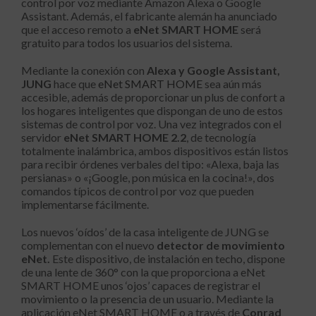
control por voz mediante Amazon Alexa o Google
Assistant. Además, el fabricante alemán ha anunciado
que el acceso remoto a
eNet SMART HOME
será
gratuito para todos los usuarios del sistema.
Mediante la conexión con
Alexa y Google Assistant,
JUNG
hace que
eNet SMART HOME
sea aún más
accesible, además de proporcionar un plus de confort a
los hogares inteligentes que dispongan de uno de estos
sistemas de control por voz. Una vez integrados con el
servidor
eNet SMART HOME 2.2
, de tecnología
totalmente inalámbrica, ambos dispositivos están listos
para recibir órdenes verbales del tipo: «Alexa, baja las
persianas» o «¡Google, pon música en la cocina!», dos
comandos típicos de control por voz que pueden
implementarse fácilmente.
Los nuevos ‘oídos’ de la casa inteligente de JUNG se
complementan con el nuevo
detector de movimiento
eNet.
Este dispositivo, de instalación en techo, dispone
de una lente de 360° con la que proporciona a eNet
SMART HOME unos ‘ojos’ capaces de registrar el
movimiento o la presencia de un usuario. Mediante la
aplicación eNet SMART HOME o a través de
Conrad