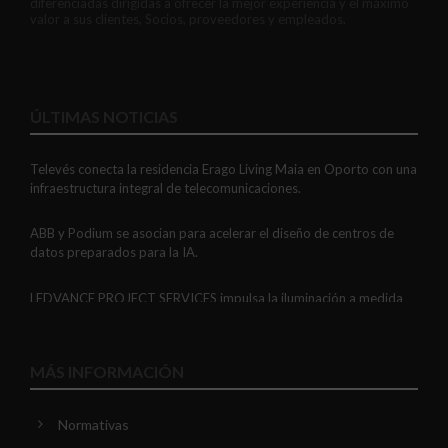
diferenciadas dirigidas a ofrecer la mejor experiencia y el máximo
valor a sus clientes, Socios, proveedores y empleados.
ÚLTIMAS NOTICIAS
Televés conecta la residencia Erago Living Maia en Oporto con una
infraestructura integral de telecomunicaciones.
ABB y Podium se asocian para acelerar el diseño de centros de
datos preparados para la IA.
LEDVANCE PROJECT SERVICES impulsa la iluminación a medida
con soluciones LED personalizadas, eficaces y fiables.
GAESTOPAS presenta un Mini OTDR portátil con cuatro funciones
MÁS INFORMACIÓN
de medición de fibra óptica en un solo equipo.
Normativas
ADIME se incorpora al Comité de Dirección de EUEW para
reforzar la voz de la distribución profesional española en Europa.