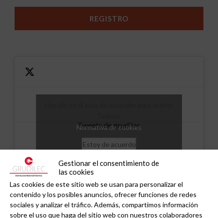
Haz clic en «Estoy de acuerdo» para activar
Twitter
Tweets de grudilec
Normativa de cookies
Estoy de acuerdo
Gestionar el consentimiento de
las cookies
Las cookies de este sitio web se usan para personalizar el
contenido y los posibles anuncios, ofrecer funciones de redes
sociales y analizar el tráfico. Además, compartimos información
sobre el uso que haga del sitio web con nuestros colaboradores