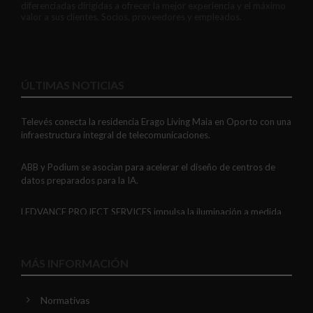
diferenciadas dirigidas a ofrecer la mejor experiencia y el máximo
valor a sus clientes, Socios, proveedores y empleados.
ÚLTIMAS NOTICIAS
Televés conecta la residencia Erago Living Maia en Oporto con una
infraestructura integral de telecomunicaciones.
ABB y Podium se asocian para acelerar el diseño de centros de
datos preparados para la IA.
LEDVANCE PROJECT SERVICES impulsa la iluminación a medida
con soluciones LED personalizadas, eficaces y fiables.
GAESTOPAS presenta un Mini OTDR portátil con cuatro funciones
MÁS INFORMACIÓN
de medición de fibra óptica en un solo equipo.
Normativas
ADIME se incorpora al Comité de Dirección de EUEW para