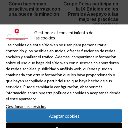
Cómo hacer más
Grupo Peisa participa en
atractiva mi terraza con
la IX Edición de los
una buena iluminación
Premios Asepeyo a las
mejores prácticas
preventivas
Gestionar el consentimiento de
las cookies
Las cookies de este sitio web se usan para personalizar el
contenido y los posibles anuncios, ofrecer funciones de redes
Buscar información
sociales y analizar el tráfico. Además, compartimos información
sobre el uso que haga del sitio web con nuestros colaboradores
de redes sociales, publicidad y análisis web, quienes pueden
combinarla con otra información que les haya proporcionado o
que hayan recopilado a partir del uso que haya hecho de sus
servicios. Puede cambiar la configuración, obtener más
Inicio
información sobre nuestra política de cookies y aceptarlas desde
el este apartado:
Actualidad del sector
Gestionar los servicios
Aceptar cookies
Artículos técnicos y reportajes