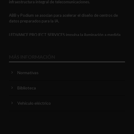
infraestructura integral de telecomunicaciones.
ABB y Podium se asocian para acelerar el diseño de centros de
datos preparados para la IA.
LEDVANCE PROJECT SERVICES impulsa la iluminación a medida
con soluciones LED personalizadas, eficaces y fiables.
GAESTOPAS presenta un Mini OTDR portátil con cuatro funciones
MÁS INFORMACIÓN
de medición de fibra óptica en un solo equipo.
Normativas
ADIME se incorpora al Comité de Dirección de EUEW para
reforzar la voz de la distribución profesional española en Europa.
Biblioteca
VIARIS CITY + DISPLAY: recarga urbana AC con medición
certificada, conectividad y mejor experiencia de usuario.
Vehículo eléctrico
Niessen y CGCODDI se unen para impulsar el futuro del diseño de
interiores en España.
Unex comparte tres recomendaciones para optimizar la