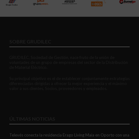
SOBRE GRUDILEC
GRUDILEC, Sociedad de Gestión, nace fruto de la unión de
voluntades de un grupo de empresas del sector de la Distribución
de Material Eléctrico.
Su principal objetivo es el de establecer conjuntamente estrategias
diferenciadas dirigidas a ofrecer la mejor experiencia y el máximo
valor a sus clientes, Socios, proveedores y empleados.
ÚLTIMAS NOTICIAS
Televés conecta la residencia Erago Living Maia en Oporto con una