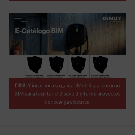
DINUY incorpora su gama eMobility al entorno
BIM para facilitar el diseño digital de proyectos
de recarga eléctrica.