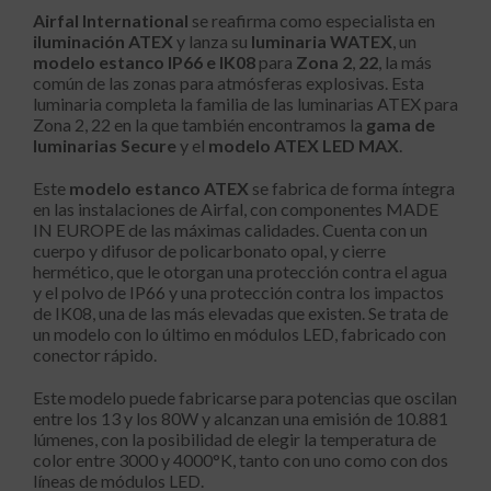
Airfal International
se reafirma como especialista en
iluminación ATEX
y lanza su
luminaria WATEX
, un
modelo estanco IP66 e IK08
para
Zona 2
,
22
, la más
común de las zonas para atmósferas explosivas. Esta
luminaria completa la familia de las luminarias ATEX para
Zona 2, 22 en la que también encontramos la
gama de
luminarias Secure
y el
modelo ATEX LED MAX
.
Este
modelo estanco ATEX
se fabrica de forma íntegra
en las instalaciones de Airfal, con componentes MADE
IN EUROPE de las máximas calidades. Cuenta con un
cuerpo y difusor de policarbonato opal, y cierre
hermético, que le otorgan una protección contra el agua
y el polvo de IP66 y una protección contra los impactos
de IK08, una de las más elevadas que existen. Se trata de
un modelo con lo último en módulos LED, fabricado con
conector rápido.
Este modelo puede fabricarse para potencias que oscilan
entre los 13 y los 80W y alcanzan una emisión de 10.881
lúmenes, con la posibilidad de elegir la temperatura de
color entre 3000 y 4000°K, tanto con uno como con dos
líneas de módulos LED.