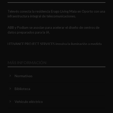
Televés conecta la residencia Erago Living Maia en Oporto con una
infraestructura integral de telecomunicaciones.
ABB y Podium se asocian para acelerar el diseño de centros de
datos preparados para la IA.
LEDVANCE PROJECT SERVICES impulsa la iluminación a medida
con soluciones LED personalizadas, eficaces y fiables.
GAESTOPAS presenta un Mini OTDR portátil con cuatro funciones
MÁS INFORMACIÓN
de medición de fibra óptica en un solo equipo.
Normativas
ADIME se incorpora al Comité de Dirección de EUEW para
reforzar la voz de la distribución profesional española en Europa.
Biblioteca
VIARIS CITY + DISPLAY: recarga urbana AC con medición
certificada, conectividad y mejor experiencia de usuario.
Vehículo eléctrico
Niessen y CGCODDI se unen para impulsar el futuro del diseño de