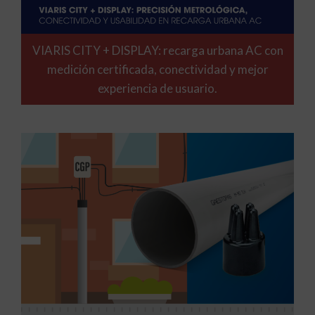
VIARIS CITY + DISPLAY: recarga urbana AC con
medición certificada, conectividad y mejor
experiencia de usuario.