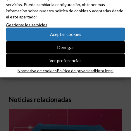
servicios. Puede cambiar la configuración, obtener más
información sobre nuestra política de cookies y aceptarlas desde
el este apartado:
Gestionar los servicios
Haz clic en «Estoy de acuerdo» para activar
Twitter
Aceptar cookies
Tweets de grudilec
Normativa de cookies
Denegar
Estoy de acuerdo
Ver preferencias
Normativa de cookies
Política de privacidad
Nota legal
Noticias relacionadas