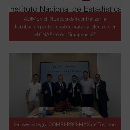
ADIME y el INE acuerdan centralizar la
distribución profesional de material eléctrico en
el CNAE 46.64. “imagenes2”
Huawei integra COMBI-PRO-MAX de Toscano