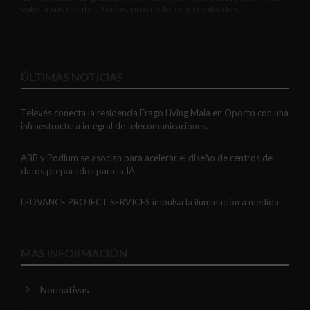
valor a sus clientes, Socios, proveedores y empleados.
ÚLTIMAS NOTICIAS
Televés conecta la residencia Erago Living Maia en Oporto con una
infraestructura integral de telecomunicaciones.
ABB y Podium se asocian para acelerar el diseño de centros de
datos preparados para la IA.
LEDVANCE PROJECT SERVICES impulsa la iluminación a medida
con soluciones LED personalizadas, eficaces y fiables.
GAESTOPAS presenta un Mini OTDR portátil con cuatro funciones
MÁS INFORMACIÓN
de medición de fibra óptica en un solo equipo.
Normativas
ADIME se incorpora al Comité de Dirección de EUEW para
reforzar la voz de la distribución profesional española en Europa.