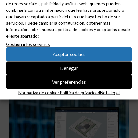
de redes sociales, publicidad y análisis web, quienes pueden
combinarla con otra información que les haya proporcionado o
Haz clic en «Estoy de acuerdo» para activar
que hayan recopilado a partir del uso que haya hecho de sus
Twitter
servicios. Puede cambiar la configuración, obtener más
Tweets de grudilec
Normativa de cookies
información sobre nuestra política de cookies y aceptarlas desde
el este apartado:
Estoy de acuerdo
Gestionar los servicios
Aceptar cookies
Denegar
Ver preferencias
Noticias relacionadas
Normativa de cookies
Política de privacidad
Nota legal