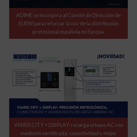
ADIME se incorpora al Comité de Dirección de
EUEW para reforzar la voz de la distribución
profesional española en Europa.
VIARIS CITY + DISPLAY: recarga urbana AC con
medición certificada, conectividad y mejor