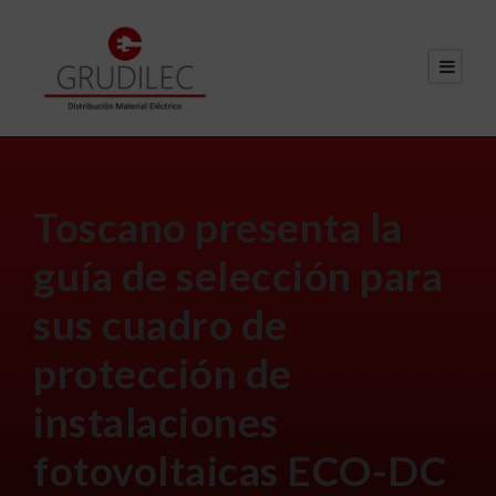
Toscano presenta la
guía de selección para
sus cuadro de
protección de
instalaciones
fotovoltaicas ECO-DC