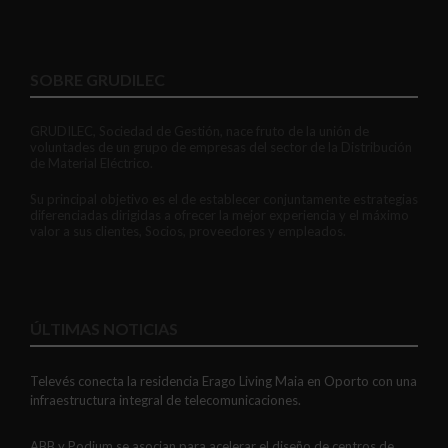
SOBRE GRUDILEC
GRUDILEC, Sociedad de Gestión, nace fruto de la unión de
voluntades de un grupo de empresas del sector de la Distribución
de Material Eléctrico.
Su principal objetivo es el de establecer conjuntamente estrategias
diferenciadas dirigidas a ofrecer la mejor experiencia y el máximo
valor a sus clientes, Socios, proveedores y empleados.
ÚLTIMAS NOTICIAS
Televés conecta la residencia Erago Living Maia en Oporto con una
infraestructura integral de telecomunicaciones.
ABB y Podium se asocian para acelerar el diseño de centros de