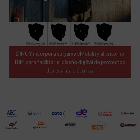
DINUY incorpora su gama eMobility al entorno
BIM para facilitar el diseño digital de proyectos
de recarga eléctrica.