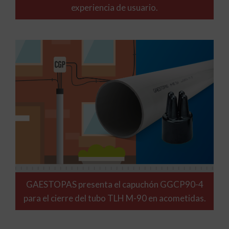
experiencia de usuario.
GAESTOPAS presenta el capuchón GGCP90-4
para el cierre del tubo TLH M-90 en acometidas.