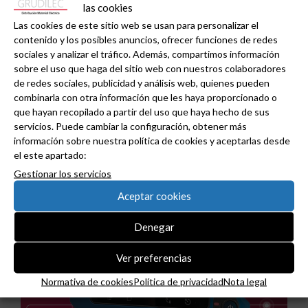
Twitter
las cookies
Tweets de grudilec
Normativa de cookies
Las cookies de este sitio web se usan para personalizar el
contenido y los posibles anuncios, ofrecer funciones de redes
Estoy de acuerdo
sociales y analizar el tráfico. Además, compartimos información
sobre el uso que haga del sitio web con nuestros colaboradores
de redes sociales, publicidad y análisis web, quienes pueden
combinarla con otra información que les haya proporcionado o
que hayan recopilado a partir del uso que haya hecho de sus
servicios. Puede cambiar la configuración, obtener más
información sobre nuestra política de cookies y aceptarlas desde
el este apartado:
Noticias relacionadas
Gestionar los servicios
Aceptar cookies
Denegar
Ver preferencias
Normativa de cookies
Política de privacidad
Nota legal