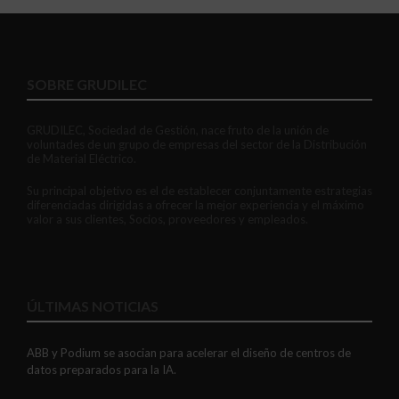
SOBRE GRUDILEC
GRUDILEC, Sociedad de Gestión, nace fruto de la unión de
voluntades de un grupo de empresas del sector de la Distribución
de Material Eléctrico.
Su principal objetivo es el de establecer conjuntamente estrategias
diferenciadas dirigidas a ofrecer la mejor experiencia y el máximo
valor a sus clientes, Socios, proveedores y empleados.
ÚLTIMAS NOTICIAS
ABB y Podium se asocian para acelerar el diseño de centros de
datos preparados para la IA.