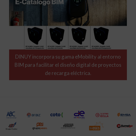
DINUY incorpora su gama eMobility al entorno
BIM para facilitar el diseño digital de proyectos
de recarga eléctrica.