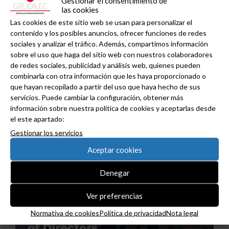
Gestionar el consentimiento de
las cookies
Las cookies de este sitio web se usan para personalizar el
contenido y los posibles anuncios, ofrecer funciones de redes
sociales y analizar el tráfico. Además, compartimos información
sobre el uso que haga del sitio web con nuestros colaboradores
GAESTOPAS presenta un Mini OTDR portátil con
de redes sociales, publicidad y análisis web, quienes pueden
cuatro funciones de medición de fibra óptica en
combinarla con otra información que les haya proporcionado o
un solo equipo.
que hayan recopilado a partir del uso que haya hecho de sus
servicios. Puede cambiar la configuración, obtener más
información sobre nuestra política de cookies y aceptarlas desde
el este apartado:
Gestionar los servicios
Aceptar cookies
Denegar
Ver preferencias
Normativa de cookies
Política de privacidad
Nota legal