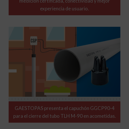
medición certificada, conectividad y mejor
experiencia de usuario.
GAESTOPAS presenta el capuchón GGCP90-4
para el cierre del tubo TLH M-90 en acometidas.