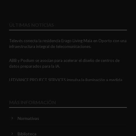
ÚLTIMAS NOTICIAS
Televés conecta la residencia Erago Living Maia en Oporto con una
infraestructura integral de telecomunicaciones.
ABB y Podium se asocian para acelerar el diseño de centros de
datos preparados para la IA.
LEDVANCE PROJECT SERVICES impulsa la iluminación a medida
con soluciones LED personalizadas, eficaces y fiables.
GAESTOPAS presenta un Mini OTDR portátil con cuatro funciones
MÁS INFORMACIÓN
de medición de fibra óptica en un solo equipo.
Normativas
ADIME se incorpora al Comité de Dirección de EUEW para
reforzar la voz de la distribución profesional española en Europa.
Biblioteca