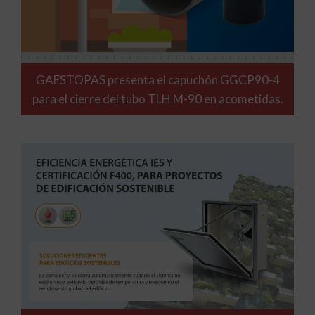
GAESTOPAS presenta el capuchón GGCP90-4
para el cierre del tubo TLH M-90 en acometidas.