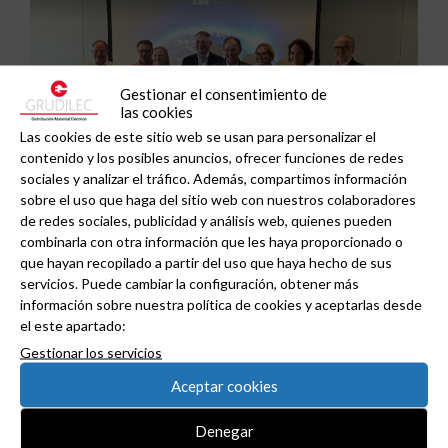
Gestionar el consentimiento de
las cookies
Las cookies de este sitio web se usan para personalizar el
contenido y los posibles anuncios, ofrecer funciones de redes
sociales y analizar el tráfico. Además, compartimos información
sobre el uso que haga del sitio web con nuestros colaboradores
de redes sociales, publicidad y análisis web, quienes pueden
combinarla con otra información que les haya proporcionado o
ADIME se incorpora al Comité de Dirección de
que hayan recopilado a partir del uso que haya hecho de sus
EUEW para reforzar la voz de la distribución
servicios. Puede cambiar la configuración, obtener más
profesional española en Europa.
información sobre nuestra política de cookies y aceptarlas desde
el este apartado:
Gestionar los servicios
Aceptar cookies
Denegar