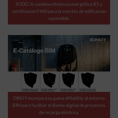
SODECA combina eficiencia energética IE5 y
certificación F400 para proyectos de edificación
sostenible.
DINUY incorpora su gama eMobility al entorno
BIM para facilitar el diseño digital de proyectos
de recarga eléctrica.