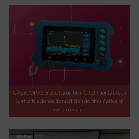
GAESTOPAS presenta un Mini OTDR portátil con
cuatro funciones de medición de fibra óptica en
un solo equipo.