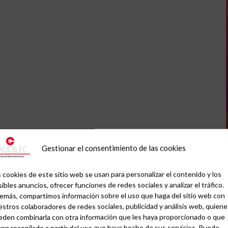
Gestionar el consentimiento de las cookies
 cookies de este sitio web se usan para personalizar el contenido y los
ibles anuncios, ofrecer funciones de redes sociales y analizar el tráfico.
emás, compartimos información sobre el uso que haga del sitio web con
stros colaboradores de redes sociales, publicidad y análisis web, quiene
eden combinarla con otra información que les haya proporcionado o que
an recopilado a partir del uso que haya hecho de sus servicios. Puede