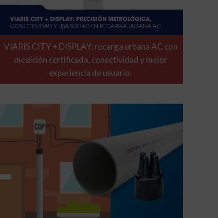
VIARIS CITY + DISPLAY: recarga urbana AC con
medición certificada, conectividad y mejor
experiencia de usuario.