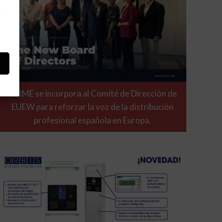
e
ADIME se incorpora al Comité de Dirección de
EUEW para reforzar la voz de la distribución
profesional española en Europa.