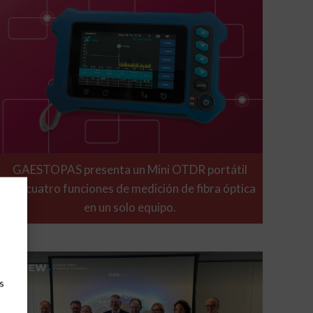
GAESTOPAS presenta un Mini OTDR portátil
con cuatro funciones de medición de fibra óptica
en un solo equipo.
s