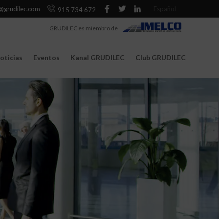
@grudilec.com
Español
915 734 672
GRUDILEC es miembro de
oticias
Eventos
Kanal GRUDILEC
Club GRUDILEC