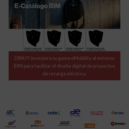
DINUY incorpora su gama eMobility al entorno
BIM para facilitar el diseño digital de proyectos
de recarga eléctrica.