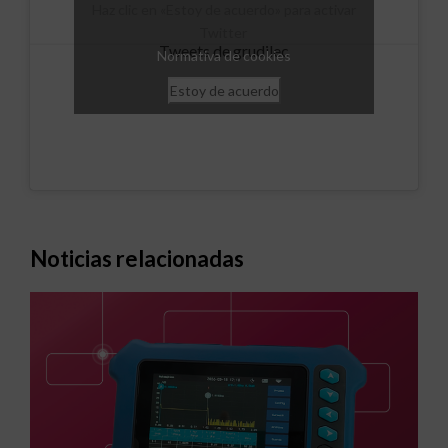
Haz clic en «Estoy de acuerdo» para activar
Twitter
Tweets de grudilec
Normativa de cookies
Estoy de acuerdo
Noticias relacionadas