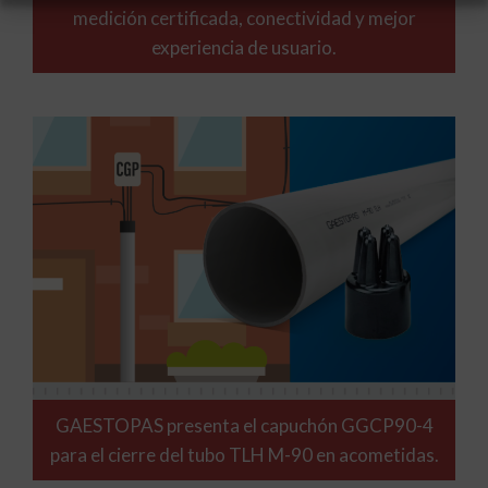
medición certificada, conectividad y mejor
experiencia de usuario.
GAESTOPAS presenta el capuchón GGCP90-4
para el cierre del tubo TLH M-90 en acometidas.