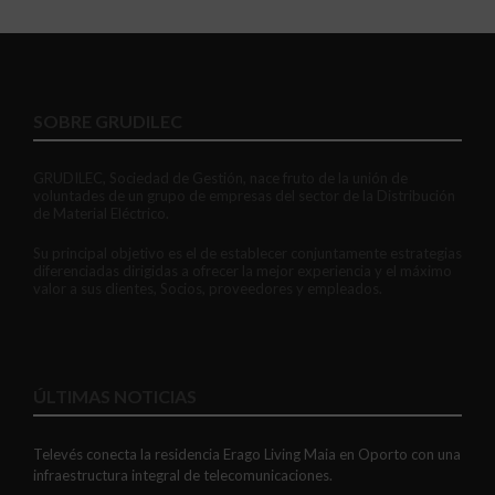
SOBRE GRUDILEC
GRUDILEC, Sociedad de Gestión, nace fruto de la unión de
voluntades de un grupo de empresas del sector de la Distribución
de Material Eléctrico.
Su principal objetivo es el de establecer conjuntamente estrategias
diferenciadas dirigidas a ofrecer la mejor experiencia y el máximo
valor a sus clientes, Socios, proveedores y empleados.
ÚLTIMAS NOTICIAS
Televés conecta la residencia Erago Living Maia en Oporto con una
infraestructura integral de telecomunicaciones.