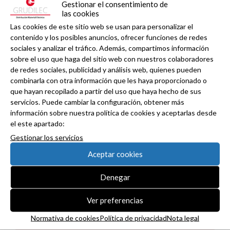
Gestionar el consentimiento de
las cookies
Las cookies de este sitio web se usan para personalizar el
contenido y los posibles anuncios, ofrecer funciones de redes
ADIME se incorpora al Comité de Dirección de
sociales y analizar el tráfico. Además, compartimos información
EUEW para reforzar la voz de la distribución
sobre el uso que haga del sitio web con nuestros colaboradores
profesional española en Europa.
de redes sociales, publicidad y análisis web, quienes pueden
combinarla con otra información que les haya proporcionado o
que hayan recopilado a partir del uso que haya hecho de sus
servicios. Puede cambiar la configuración, obtener más
información sobre nuestra política de cookies y aceptarlas desde
el este apartado:
Gestionar los servicios
Aceptar cookies
Denegar
Ver preferencias
Normativa de cookies
Política de privacidad
Nota legal
VIARIS CITY + DISPLAY: recarga urbana AC con