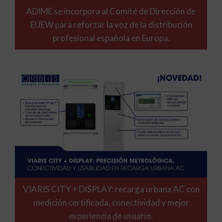
ADIME se incorpora al Comité de Dirección de
EUEW para reforzar la voz de la distribución
profesional española en Europa.
VIARIS CITY + DISPLAY: recarga urbana AC con
medición certificada, conectividad y mejor
experiencia de usuario.