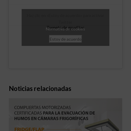
Haz clic en «Estoy de acuerdo» para activar
Twitter
Tweets de grudilec
Normativa de cookies
Estoy de acuerdo
Noticias relacionadas