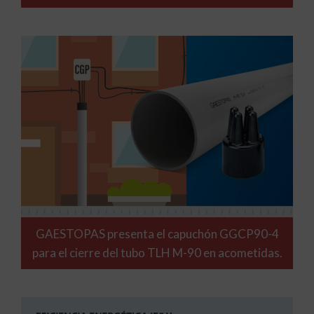
GAESTOPAS presenta el capuchón GGCP90-4
para el cierre del tubo TLH M-90 en acometidas.