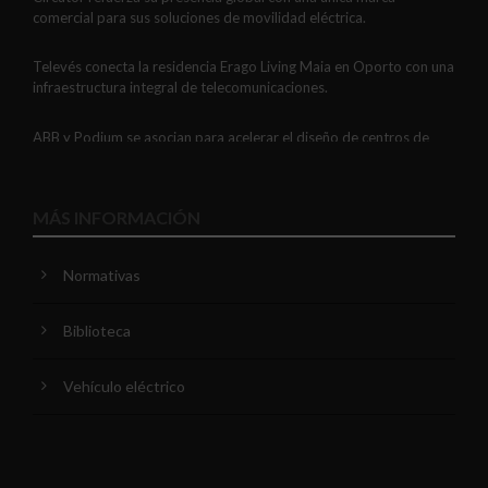
comercial para sus soluciones de movilidad eléctrica.
Televés conecta la residencia Erago Living Maia en Oporto con una
infraestructura integral de telecomunicaciones.
ABB y Podium se asocian para acelerar el diseño de centros de
datos preparados para la IA.
LEDVANCE PROJECT SERVICES impulsa la iluminación a medida
MÁS INFORMACIÓN
con soluciones LED personalizadas, eficaces y fiables.
Normativas
GAESTOPAS presenta un Mini OTDR portátil con cuatro funciones
de medición de fibra óptica en un solo equipo.
Biblioteca
ADIME se incorpora al Comité de Dirección de EUEW para
reforzar la voz de la distribución profesional española en Europa.
Vehículo eléctrico
VIARIS CITY + DISPLAY: recarga urbana AC con medición
certificada, conectividad y mejor experiencia de usuario.