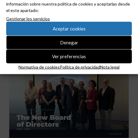
información sobre nuestra política de cookies y aceptarlas desde
el este apartado:
Gestionar los servicios
GAESTOPAS presenta un Mini OTDR portátil con
Aceptar cookies
cuatro funciones de medición de fibra óptica en
un solo equipo.
Denegar
Ver preferencias
Normativa de cookies
Política de privacidad
Nota legal