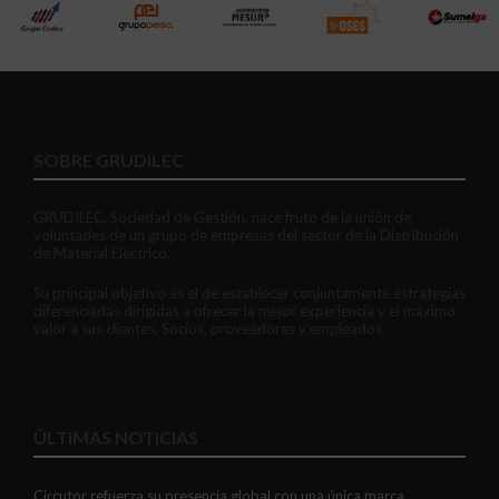
SOBRE GRUDILEC
GRUDILEC, Sociedad de Gestión, nace fruto de la unión de
voluntades de un grupo de empresas del sector de la Distribución
de Material Eléctrico.
Su principal objetivo es el de establecer conjuntamente estrategias
diferenciadas dirigidas a ofrecer la mejor experiencia y el máximo
valor a sus clientes, Socios, proveedores y empleados.
ÚLTIMAS NOTICIAS
Circutor refuerza su presencia global con una única marca