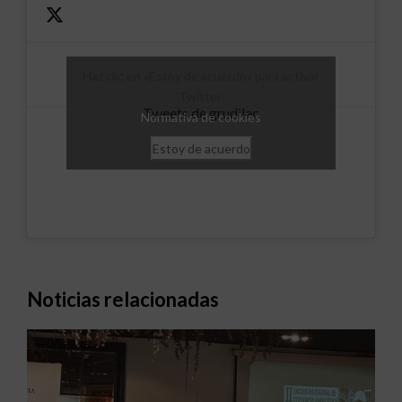
Haz clic en «Estoy de acuerdo» para activar
Twitter
Tweets de grudilec
Normativa de cookies
Estoy de acuerdo
Noticias relacionadas