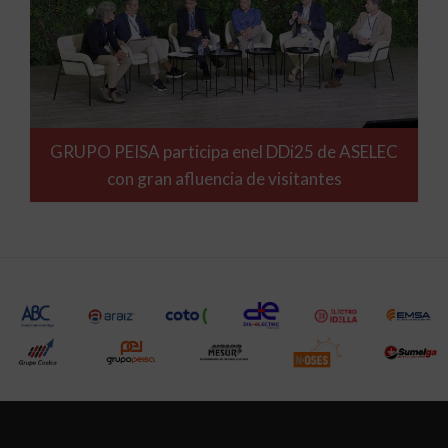
GRUPO PEISA participa enel DDi25 de ASELEC
con gran afluencia de visitantes