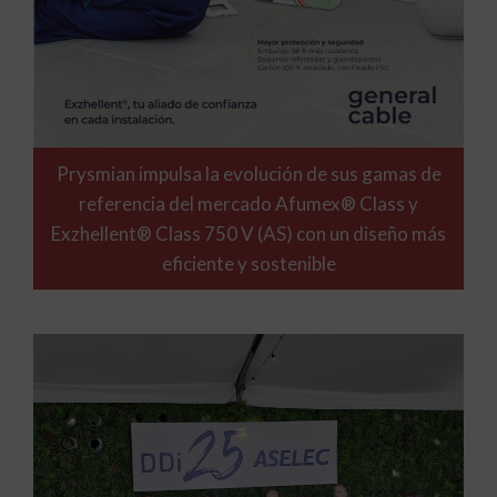
Prysmian impulsa la evolución de sus gamas de
referencia del mercado Afumex® Class y
Exzhellent® Class 750 V (AS) con un diseño más
eficiente y sostenible