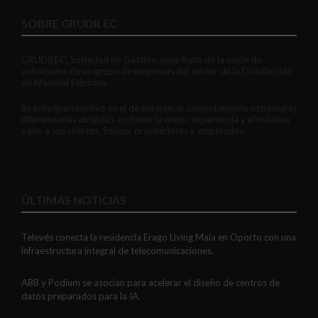
SOBRE GRUDILEC
GRUDILEC, Sociedad de Gestión, nace fruto de la unión de
voluntades de un grupo de empresas del sector de la Distribución
de Material Eléctrico.
Su principal objetivo es el de establecer conjuntamente estrategias
diferenciadas dirigidas a ofrecer la mejor experiencia y el máximo
valor a sus clientes, Socios, proveedores y empleados.
ÚLTIMAS NOTICIAS
Televés conecta la residencia Erago Living Maia en Oporto con una
infraestructura integral de telecomunicaciones.
ABB y Podium se asocian para acelerar el diseño de centros de
datos preparados para la IA.