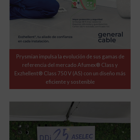
Prysmian impulsa la evolución de sus gamas de
referencia del mercado Afumex® Class y
Exzhellent® Class 750 V (AS) con un diseño más
eficiente y sostenible