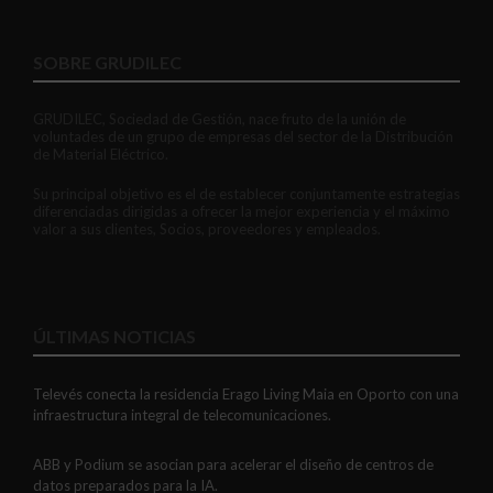
SOBRE GRUDILEC
GRUDILEC, Sociedad de Gestión, nace fruto de la unión de
voluntades de un grupo de empresas del sector de la Distribución
de Material Eléctrico.
Su principal objetivo es el de establecer conjuntamente estrategias
diferenciadas dirigidas a ofrecer la mejor experiencia y el máximo
valor a sus clientes, Socios, proveedores y empleados.
ÚLTIMAS NOTICIAS
Televés conecta la residencia Erago Living Maia en Oporto con una
infraestructura integral de telecomunicaciones.
ABB y Podium se asocian para acelerar el diseño de centros de
datos preparados para la IA.