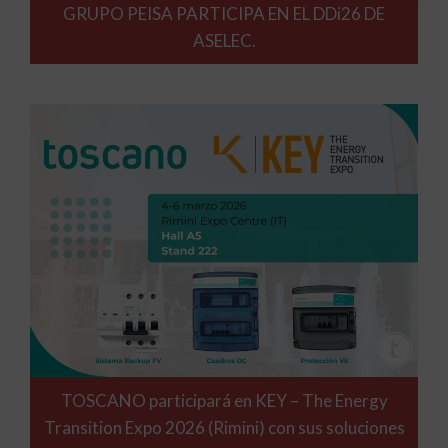
GRUPO PEISA PARTICIPA EN EL DDi26 DE
ASELEC.
TOSCANO participará en KEY – The Energy
Transition Expo 2026 (Rimini) con sus soluciones