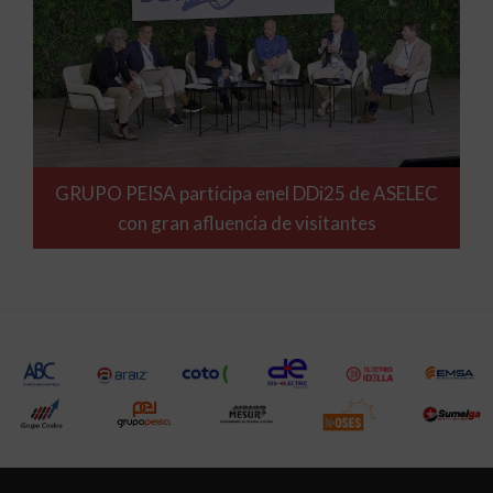
GRUPO PEISA participa enel DDi25 de ASELEC
con gran afluencia de visitantes