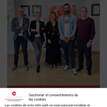
Grupo Peisa refuerza su especialización
Gestionar el consentimiento de
industrial con la clasificación como Certified IAD
las cookies
de Schneider Electric .
Las cookies de este sitio web se usan para personalizar el