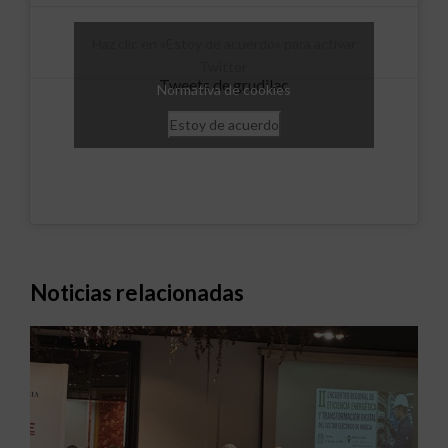
Haz clic en «Estoy de acuerdo» para activar
Twitter
Tweets de grudilec
Normativa de cookies
Estoy de acuerdo
Noticias relacionadas