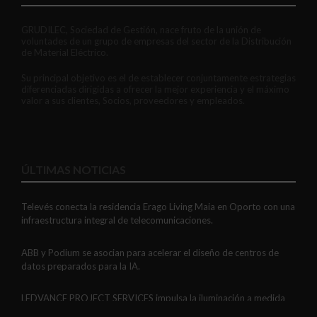
GRUDILEC, Sociedad de Gestión, nace fruto de la unión de
voluntades de un grupo de empresas del sector de la Distribución
de Material Eléctrico.
Su principal objetivo es el de establecer conjuntamente estrategias
diferenciadas dirigidas a ofrecer la mejor experiencia y el máximo
valor a sus clientes, Socios, proveedores y empleados.
ÚLTIMAS NOTICIAS
Televés conecta la residencia Erago Living Maia en Oporto con una
infraestructura integral de telecomunicaciones.
ABB y Podium se asocian para acelerar el diseño de centros de
datos preparados para la IA.
LEDVANCE PROJECT SERVICES impulsa la iluminación a medida
con soluciones LED personalizadas, eficaces y fiables.