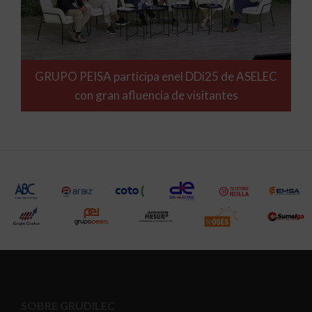
GRUPO PEISA participa enel DDi25 de ASELEC
con gran afluencia de visitantes
SOBRE GRUDILEC