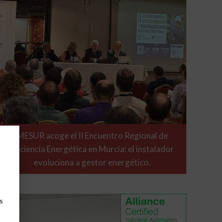
MESUR acoge el II Encuentro Regional de
Eficiencia Energética en Murcia: el instalador
evoluciona a gestor energético.
s