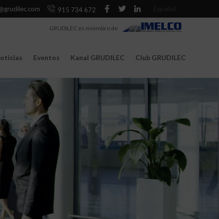
@grudilec.com
Español
915 734 672
GRUDILEC es miembro de
oticias
Eventos
Kanal GRUDILEC
Club GRUDILEC