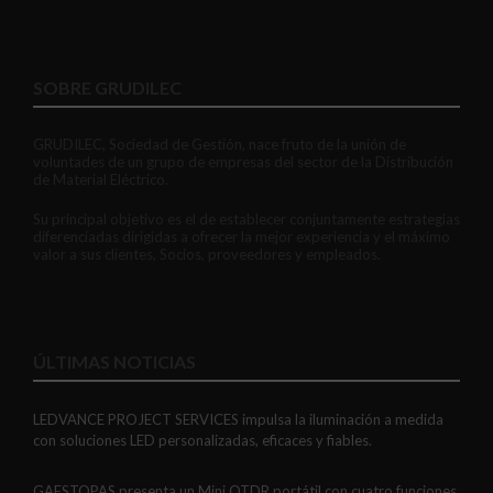
SOBRE GRUDILEC
GRUDILEC, Sociedad de Gestión, nace fruto de la unión de
voluntades de un grupo de empresas del sector de la Distribución
de Material Eléctrico.
Su principal objetivo es el de establecer conjuntamente estrategias
diferenciadas dirigidas a ofrecer la mejor experiencia y el máximo
valor a sus clientes, Socios, proveedores y empleados.
ÚLTIMAS NOTICIAS
LEDVANCE PROJECT SERVICES impulsa la iluminación a medida
con soluciones LED personalizadas, eficaces y fiables.
GAESTOPAS presenta un Mini OTDR portátil con cuatro funciones