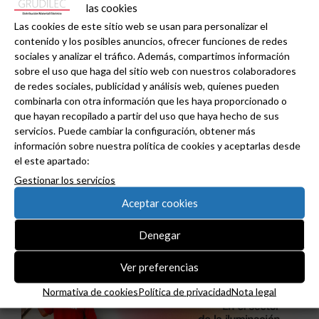
las cookies
Las cookies de este sitio web se usan para personalizar el
contenido y los posibles anuncios, ofrecer funciones de redes
sociales y analizar el tráfico. Además, compartimos información
sobre el uso que haga del sitio web con nuestros colaboradores
de redes sociales, publicidad y análisis web, quienes pueden
combinarla con otra información que les haya proporcionado o
que hayan recopilado a partir del uso que haya hecho de sus
servicios. Puede cambiar la configuración, obtener más
información sobre nuestra política de cookies y aceptarlas desde
el este apartado:
Niessen y CGCODDI se unen para impulsar el
Gestionar los servicios
futuro del diseño de interiores en España.
Aceptar cookies
Denegar
Ver preferencias
Normativa de cookies
Política de privacidad
Nota legal