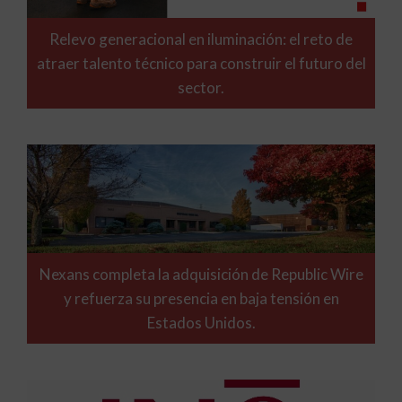
Relevo generacional en iluminación: el reto de
atraer talento técnico para construir el futuro del
sector.
Nexans completa la adquisición de Republic Wire
y refuerza su presencia en baja tensión en
Estados Unidos.