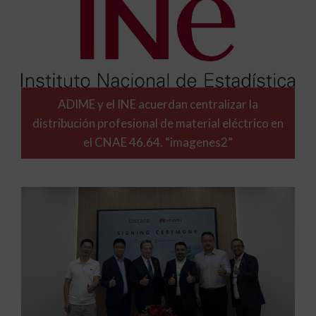
ADIME y el INE acuerdan centralizar la
distribución profesional de material eléctrico en
el CNAE 46.64. “imagenes2”