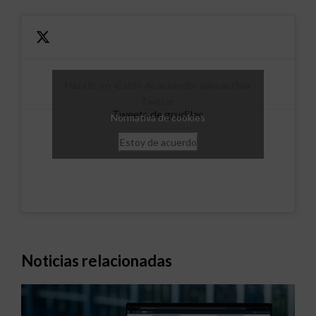
Haz clic en «Estoy de acuerdo» para activar
Twitter
Tweets de grudilec
Normativa de cookies
Estoy de acuerdo
Noticias relacionadas