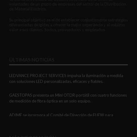
voluntades de un grupo de empresas del sector de la Distribución
de Material Eléctrico.
Su principal objetivo es el de establecer conjuntamente estrategias
diferenciadas dirigidas a ofrecer la mejor experiencia y el máximo
valor a sus clientes, Socios, proveedores y empleados.
ÚLTIMAS NOTICIAS
LEDVANCE PROJECT SERVICES impulsa la iluminación a medida
con soluciones LED personalizadas, eficaces y fiables.
GAESTOPAS presenta un Mini OTDR portátil con cuatro funciones
de medición de fibra óptica en un solo equipo.
ADIME se incorpora al Comité de Dirección de EUEW para
reforzar la voz de la distribución profesional española en Europa.
VIARIS CITY + DISPLAY: recarga urbana AC con medición