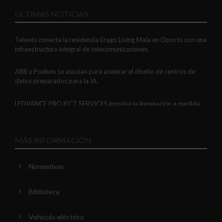
ÚLTIMAS NOTICIAS
Televés conecta la residencia Erago Living Maia en Oporto con una
infraestructura integral de telecomunicaciones.
ABB y Podium se asocian para acelerar el diseño de centros de
datos preparados para la IA.
LEDVANCE PROJECT SERVICES impulsa la iluminación a medida
con soluciones LED personalizadas, eficaces y fiables.
GAESTOPAS presenta un Mini OTDR portátil con cuatro funciones
MÁS INFORMACIÓN
de medición de fibra óptica en un solo equipo.
Normativas
ADIME se incorpora al Comité de Dirección de EUEW para
reforzar la voz de la distribución profesional española en Europa.
Biblioteca
VIARIS CITY + DISPLAY: recarga urbana AC con medición
certificada, conectividad y mejor experiencia de usuario.
Vehículo eléctrico