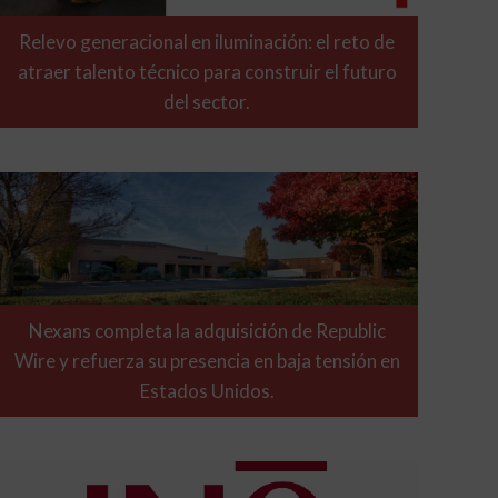
Relevo generacional en iluminación: el reto de
atraer talento técnico para construir el futuro
del sector.
Nexans completa la adquisición de Republic
Wire y refuerza su presencia en baja tensión en
Estados Unidos.