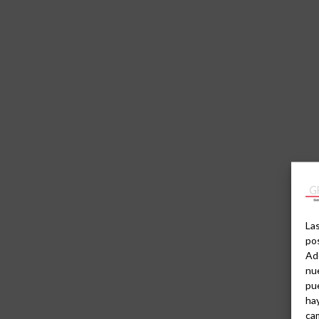
Las
pos
Ad
nue
pu
hay
cam