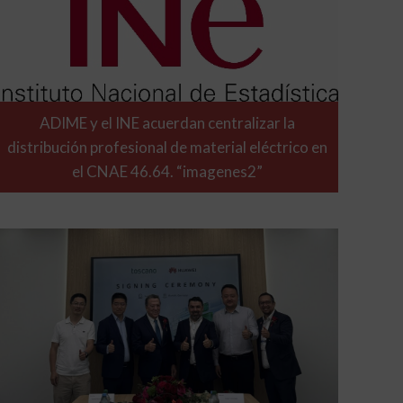
ADIME y el INE acuerdan centralizar la
distribución profesional de material eléctrico en
el CNAE 46.64. “imagenes2”