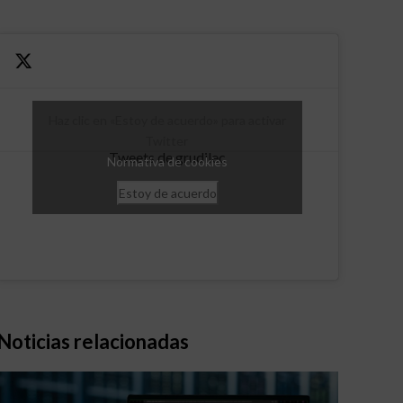
Haz clic en «Estoy de acuerdo» para activar
Twitter
Tweets de grudilec
Normativa de cookies
Estoy de acuerdo
Noticias relacionadas