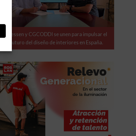
Niessen y CGCODDI se unen para impulsar el
futuro del diseño de interiores en España.