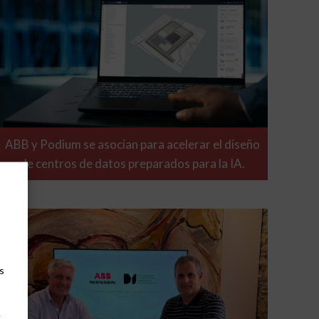
ABB y Podium se asocian para acelerar el diseño
de centros de datos preparados para la IA.
s
e