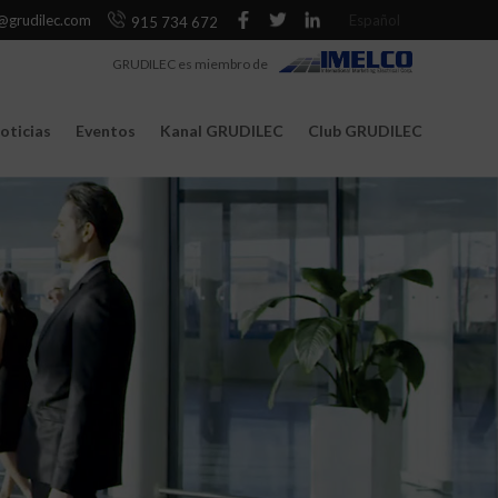
@grudilec.com
Español
915 734 672
GRUDILEC es miembro de
oticias
Eventos
Kanal GRUDILEC
Club GRUDILEC