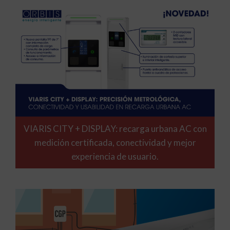
VIARIS CITY + DISPLAY: recarga urbana AC con
medición certificada, conectividad y mejor
experiencia de usuario.