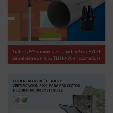
GAESTOPAS presenta el capuchón GGCP90-4
para el cierre del tubo TLH M-90 en acometidas.