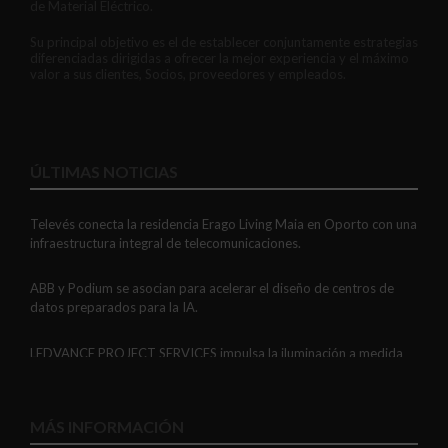
de Material Eléctrico.
Su principal objetivo es el de establecer conjuntamente estrategias
diferenciadas dirigidas a ofrecer la mejor experiencia y el máximo
valor a sus clientes, Socios, proveedores y empleados.
ÚLTIMAS NOTICIAS
Televés conecta la residencia Erago Living Maia en Oporto con una
infraestructura integral de telecomunicaciones.
ABB y Podium se asocian para acelerar el diseño de centros de
datos preparados para la IA.
LEDVANCE PROJECT SERVICES impulsa la iluminación a medida
con soluciones LED personalizadas, eficaces y fiables.
GAESTOPAS presenta un Mini OTDR portátil con cuatro funciones
MÁS INFORMACIÓN
de medición de fibra óptica en un solo equipo.