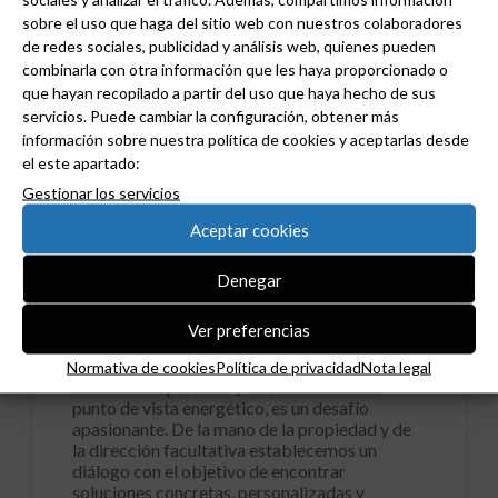
sobre el uso que haga del sitio web con nuestros colaboradores
de redes sociales, publicidad y análisis web, quienes pueden
combinarla con otra información que les haya proporcionado o
que hayan recopilado a partir del uso que haya hecho de sus
servicios. Puede cambiar la configuración, obtener más
información sobre nuestra política de cookies y aceptarlas desde
el este apartado:
Gestionar los servicios
11 JUNIO, 2014
Nuevo documento Hager :
Aceptar cookies
Proyectos y soluciones
Denegar
para sector terciario
Ver preferencias
Diseñar un proyecto de infraestructuras
eléctricas para un edificio de terciario,
Normativa de cookies
Política de privacidad
Nota legal
fácilmente operativo y eficiente desde el
punto de vista energético, es un desafío
apasionante. De la mano de la propiedad y de
la dirección facultativa establecemos un
diálogo con el objetivo de encontrar
soluciones concretas, personalizadas y